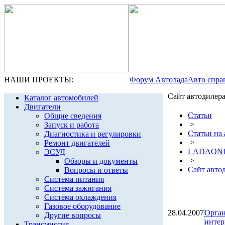
НАШИ ПРОЕКТЫ:
Форум Автолада
Авто спра
Сайт автодилер
Каталог автомобилей
Двигатели
Статьи
Общие сведения
>
Запуск и работа
Статьи на
Диагностика и регулировки
>
Ремонт двигателей
LADAONLI
ЭСУД
>
Обзоры и документы
Сайт авто
Вопросы и ответы
Система питания
Система зажигания
Система охлаждения
Газовое оборудование
28.04.2007
Орган
Другие вопросы
интер
Трансмиссия