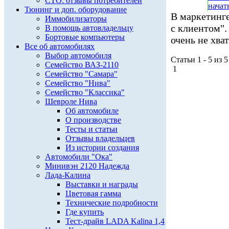
СТО: отзывы потребителей
начат
Тюнинг и доп. оборудование
В маркетинге
Иммобилизаторы
с клиентом".
В помощь автовладельцу
Бортовые компьютеры
очень не хват
Все об автомобилях
Выбор автомобиля
Статьи 1 - 5 из 5
Семейство ВАЗ-2110
1
Семейство "Самара"
Семейство "Нива"
Семейство "Классика"
Шевроле Нива
Об автомобиле
О производстве
Тесты и статьи
Отзывы владельцев
Из истории создания
Автомобили "Ока"
Минивэн 2120 Надежда
Лада-Калина
Выставки и награды
Цветовая гамма
Технические подробности
Где купить
Тест-драйв LADA Kalina 1,4