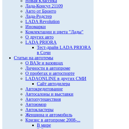
Новая Классика
Лада-Консул 21109
Авто от Бронто
Лада-Родстер
LADA Revolution
Иномарки
Комлектации и цвета "Лады"
О других авто
LADA PRIORA
Тест-драйв LADA PRIORA
в Сочи
Статьи на автотемы
О ВАЗе и вазовцах
Личности в автопроме
О пробегах и автоспорте
LADAONLINE в других СМИ
Сайт автодилера
Автокредитование
Автосалоны и выставки
Автопутешествия
Автоюмор
Автокластеры
Женщина и автомобиль
Кризис в автопроме 2008-...
В мире