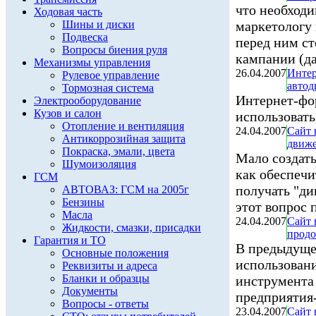
что необходи
Ходовая часть
Шины и диски
маркетологу 
Подвеска
перед ним ст
Вопросы биения руля
кампании (да
Механизмы управления
26.04.2007
Интер
Рулевое управление
автод
Тормозная система
Интернет-фор
Электрооборудование
Кузов и салон
использовать
Отопление и вентиляция
24.04.2007
Сайт 
Антикоррозийная защита
движе
Покраска, эмали, цвета
Мало создать
Шумоизоляция
как обеспечи
ГСМ
получать "ди
АВТОВАЗ: ГСМ на 2005г
Бензины
этот вопрос 
Масла
24.04.2007
Сайт 
Жидкости, смазки, присадки
продо
Гарантия и ТО
В предыдуще
Основные положения
использовани
Реквизиты и адреса
Бланки и образцы
инструмента
Документы
предприятия
Вопросы - ответы
23.04.2007
Сайт 