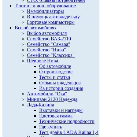
СТО: отзывы потребителей
Тюнинг и доп. оборудование
Иммобилизаторы
В помощь автовладельцу
Бортовые компьютеры
Все об автомобилях
Выбор автомобиля
Семейство ВАЗ-2110
Семейство "Самара"
Семейство "Нива"
Семейство "Классика"
Шевроле Нива
Об автомобиле
О производстве
Тесты и статьи
Отзывы владельцев
Из истории создания
Автомобили "Ока"
Минивэн 2120 Надежда
Лада-Калина
Выставки и награды
Цветовая гамма
Технические подробности
Где купить
Тест-драйв LADA Kalina 1,4