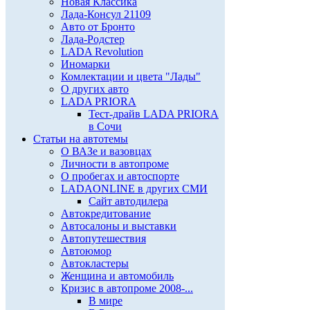
Новая Классика
Лада-Консул 21109
Авто от Бронто
Лада-Родстер
LADA Revolution
Иномарки
Комлектации и цвета "Лады"
О других авто
LADA PRIORA
Тест-драйв LADA PRIORA
в Сочи
Статьи на автотемы
О ВАЗе и вазовцах
Личности в автопроме
О пробегах и автоспорте
LADAONLINE в других СМИ
Сайт автодилера
Автокредитование
Автосалоны и выставки
Автопутешествия
Автоюмор
Автокластеры
Женщина и автомобиль
Кризис в автопроме 2008-...
В мире