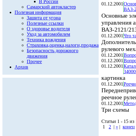
В России
01.12.2001
Основ
Самарский автокластер
ВАЗ-2
Полезная информация
Основные эл
Защита от угона
управления 
Полезные ссылки
О здоровье водителя
ВАЗ-2121/21
Уход за автомобилем
01.12.2001
Что т
Техника вождения
Дополнитель
Страховка,оценка,налоги,продажа
рулевого мех
Безопасность дорожного
01.12.2001
Вопро
движения
01.12.2001
Вопро
Прочее
01.12.2001
Катал
Архив
34000
картинка
01.12.2001
Реечн
Переднеприв
реечное руле
01.12.2001
Метод
Три схемы
Статьи 1 - 15 из
1
2
|
»
|
конец