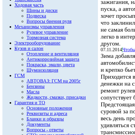
зажигания, 
Ходовая часть
пуска, а авт
Шины и диски
хочет просып
Подвеска
Вопросы биения руля
что заклинил
Механизмы управления
не самая бол
Рулевое управление
легко в инте
Тормозная система
другом.
Электрооборудование
Кузов и салон
07.11.2014
Чтобы
Отопление и вентиляция
Зима добавл
Антикоррозийная защита
автомобилис
Покраска, эмали, цвета
и крепко бье
Шумоизоляция
ГСМ
Приходится 
АВТОВАЗ: ГСМ на 2005г
денежки на 
Бензины
ремонт рулев
Масла
сопутствует 
Жидкости, смазки, присадки
Гарантия и ТО
Предстоящая 
Основные положения
суровой за 
Реквизиты и адреса
весь день пр
Бланки и образцы
Документы
удивляться с
Вопросы - ответы
трансмиссио