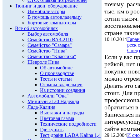
СТО: отзывы потребителей
почему расче
Тюнинг и доп. оборудование
тыс. км в ро
Иммобилизаторы
В помощь автовладельцу
сотни тысяч.
Бортовые компьютеры
восстановлен
Все об автомобилях
стране таки
Выбор автомобиля
10.10.2014
Гаран
Семейство ВАЗ-2110
реек 
Семейство "Самара"
Спецт
Семейство "Нива"
Если у вас п
Семейство "Классика"
Шевроле Нива
рейкой, нет 
Об автомобиле
покупке ново
О производстве
можно отрем
Тесты и статьи
Отзывы владельцев
Делать это с
Из истории создания
стоит. Для п
Автомобили "Ока"
профессиона
Минивэн 2120 Надежда
обратиться в
Лада-Калина
Выставки и награды
Записаться н
Цветовая гамма
интересующу
Технические подробности
сайте компан
Где купить
Тест-драйв LADA Kalina 1,4
29.12.2004
И сно