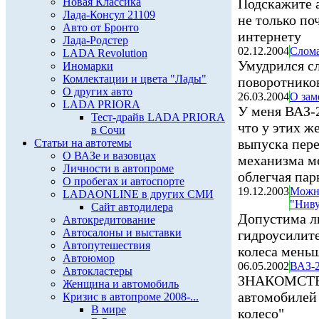
Новая Классика
Подскажите а
Лада-Консул 21109
не только по
Авто от Бронто
интернету
Лада-Родстер
02.12.2004
Слома
LADA Revolution
Умудрился с
Иномарки
Комлектации и цвета "Лады"
поворотников
О других авто
26.03.2004
О зам
LADA PRIORA
У меня ВАЗ-2
Тест-драйв LADA PRIORA
что у этих ж
в Сочи
выпуска пер
Статьи на автотемы
О ВАЗе и вазовцах
механизма ме
Личности в автопроме
облегчая пар
О пробегах и автоспорте
19.12.2003
Можно
LADAONLINE в других СМИ
"Ниву
Сайт автодилера
Допустима л
Автокредитование
Автосалоны и выставки
гидроусилите
Автопутешествия
колеса мень
Автоюмор
06.05.2002
ВАЗ-2
Автокластеры
ЗНАКОМСТВО 
Женщина и автомобиль
автомобилей
Кризис в автопроме 2008-...
В мире
колесо"