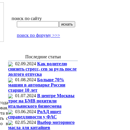
поиск по сайту
поиск по форуму >>>
Последние статьи
02.09.2024
Как водителю
снизить стресс, сев за руль после
долгого отпуска
01.08.2024
Больше 70%
машин в автопарке России
старше 10 лет
01.07.2024
В центре Москвы
трое на БМВ похитили
года
итальянского бизнесмена
вая.
03.06.2024
РоАД ищет
та в
справедливости у ФАС
ть с
02.05.2024
Выбор моторного
го в
масла для китайцев