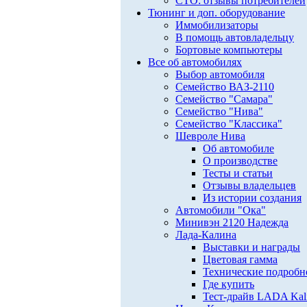
СТО: отзывы потребителей
Тюнинг и доп. оборудование
Иммобилизаторы
В помощь автовладельцу
Бортовые компьютеры
Все об автомобилях
Выбор автомобиля
Семейство ВАЗ-2110
Семейство "Самара"
Семейство "Нива"
Семейство "Классика"
Шевроле Нива
Об автомобиле
О производстве
Тесты и статьи
Отзывы владельцев
Из истории создания
Автомобили "Ока"
Минивэн 2120 Надежда
Лада-Калина
Выставки и награды
Цветовая гамма
Технические подробн
Где купить
Тест-драйв LADA Kali