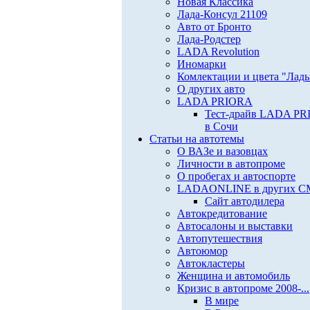
Новая Классика
Лада-Консул 21109
Авто от Бронто
Лада-Родстер
LADA Revolution
Иномарки
Комлектации и цвета "Лад
О других авто
LADA PRIORA
Тест-драйв LADA P
в Сочи
Статьи на автотемы
О ВАЗе и вазовцах
Личности в автопроме
О пробегах и автоспорте
LADAONLINE в других 
Сайт автодилера
Автокредитование
Автосалоны и выставки
Автопутешествия
Автоюмор
Автокластеры
Женщина и автомобиль
Кризис в автопроме 2008-...
В мире