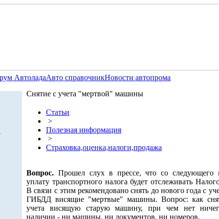
рум Автолада
Авто справочник
Новости автопрома
Снятие с учета "мертвой" машины
Статьи
>
Полезная информация
и
>
Страховка,оценка,налоги,продажа
Вопрос.
Прошел слух в прессе, что со следующего 
уплату транспортного налога будет отслеживать Налого
В связи с этим рекомендовано снять до нового года с уче
ГИБДД висящие "мертвые" машины. Вопрос: как сня
учета висящую старую машину, при чем нет ниче
наличии - ни машины, ни документов, ни номеров.