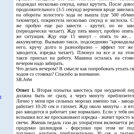
подождал несколько секунд, начал крутить. После дово
продолжительного (3-5 секунд) верчения вроде завелась
на обороты холостого хода не вышла (где 500 об/ми
тахометре), покряхтела несколько секунд и заглохла. С
же пробую еще раз завести - крутит, но не зав
(периодически чихает). Жду пять минут, пробую опять 
же ситуация. Жду еще 15 минут – опять то же…
аккумулятор. Вызываю такси, подсоединяю "крокодилы
него, кручу долго и разнообразно – эффект тот же
заводится, изредка чихает). Плюнул на все и на это
такси приехал на работу. Машина осталась на стоян
вечером надо забирать.
Что делать вечером? В смысле как попробовать уехать с
ходом со стоянки? Спасибо за внимание.
SB.John
Ответ 1.
Вторая попытка завестись при неудачной пе
должна быть не сразу, а через минуту приблизител
и
Лично у меня при сильных морозах именно так - заводи
работает 10-20 сек и глохнет. Жду около минуты - и вт
раз заводится и работает уже нормально. Если у тебя ин
вспышки все же проскакивают изредка - значит просто з
свечи. Жмешь педаль газа до упора(этим включается р
продувки цилиндров - форсунки при этом не по
топливо), крутишь приблизительно 30 сек и пытае