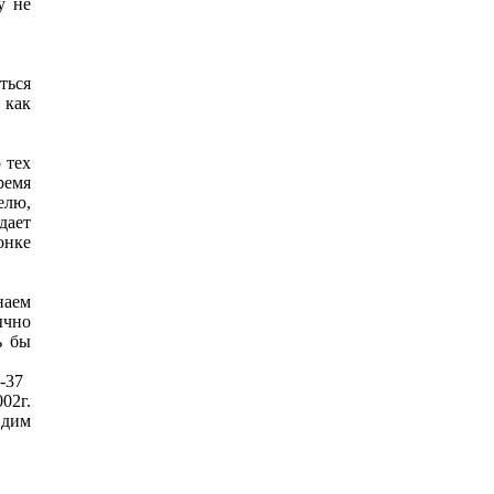
у не
ться
 как
 тех
ремя
елю,
дает
онке
наем
ычно
ь бы
 -37
02г.
идим