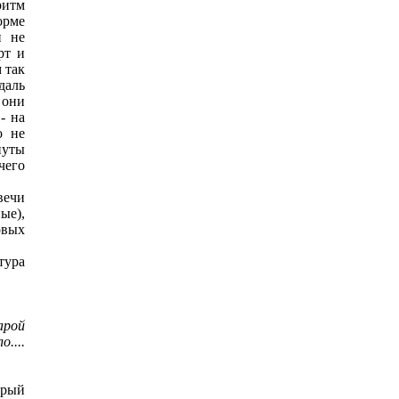
ритм
орме
и не
рт и
 так
даль
 они
- на
о не
нуты
чего
вечи
ые),
овых
тура
арой
....
орый