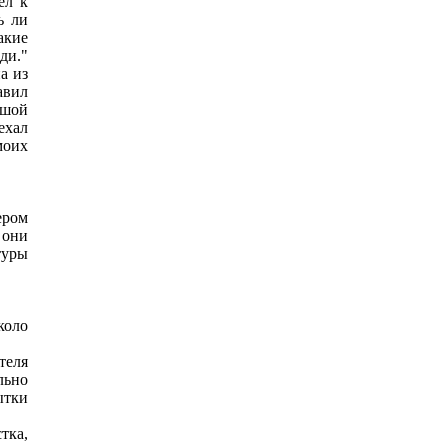
ел к
ь ли
акие
ди."
а из
авил
ьшой
ехал
моих
ером
 они
туры
коло
теля
льно
ытки
тка,