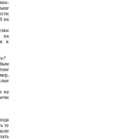
вно-
льше
ести
й на
елки
е на
ия к
ее?
бым
тоне
мер,
плые
и на
вечи
вода
ь те
были
лать