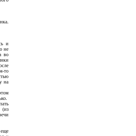
нка.
сь и
о не
а во
янки
осле
м-то
стью
у на
этом
ько.
пать
 (из
вечи
 еще