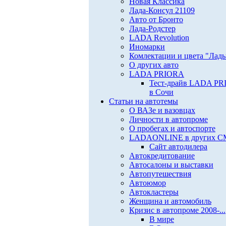
Новая Классика
Лада-Консул 21109
Авто от Бронто
Лада-Родстер
LADA Revolution
Иномарки
Комлектации и цвета "Лад
О других авто
LADA PRIORA
Тест-драйв LADA P
в Сочи
Статьи на автотемы
О ВАЗе и вазовцах
Личности в автопроме
О пробегах и автоспорте
LADAONLINE в других 
Сайт автодилера
Автокредитование
Автосалоны и выставки
Автопутешествия
Автоюмор
Автокластеры
Женщина и автомобиль
Кризис в автопроме 2008-...
В мире