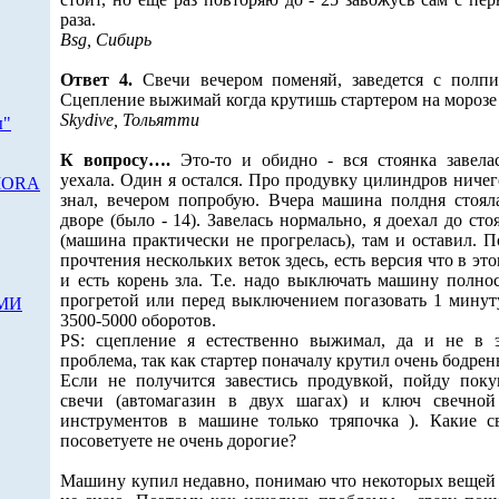
раза.
Bsg, Сибирь
Ответ 4.
Свечи вечером поменяй, заведется с полпи
Сцепление выжимай когда крутишь стартером на морозе
Skydive, Тольятти
ы"
К вопросу….
Это-то и обидно - вся стоянка завела
уехала. Один я остался. Про продувку цилиндров ничег
RIORA
знал, вечером попробую. Вчера машина полдня стоял
дворе (было - 14). Завелась нормально, я доехал до сто
(машина практически не прогрелась), там и оставил. П
прочтения нескольких веток здесь, есть версия что в это
и есть корень зла. Т.е. надо выключать машину полно
прогретой или перед выключением погазовать 1 минут
СМИ
3500-5000 оборотов.
PS: сцепление я естественно выжимал, да и не в 
проблема, так как стартер поначалу крутил очень бодрен
Если не получится завестись продувкой, пойду поку
свечи (автомагазин в двух шагах) и ключ свечной
инструментов в машине только тряпочка ). Какие с
посоветуете не очень дорогие?
Машину купил недавно, понимаю что некоторых вещей