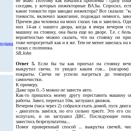
не знаю. Поэтому как начались проблемы - сразу пош
соседям, у которых инжекторные ВАЗы. Спросил, ест
какие тонкости при заводке инжектора? Все сказали: "к
тонкости, включил зажигание, подождал немного, заво
Причем два человека на моих глазах так и завелись. Одн
них 14-ая с нашего двора, когда я вчера вечером ст
машину на стоянку, она была еще во дворе. Т.е. с бол
вероятностью можно сказать, что на стоянку он при
тоже непрогретый как и я же. Тем не менее завелась на 
родажа
глазах с полпинка.
SB.John
Ответ 5.
Если бы ты как приехал на стоянку веч
выкрутил свечи, то увидел каким гов... (нагаром)
покрыты. Свечи не успели нагреться до темпера
самоочистки.
К примеру.
Даже при 0..-5 можно не завести авто.
Как-то пришлось моему другу переставить машину о
работы. Завел, переехал 10м, заглушил движок.
Вечером (часа через 2) собрался ехать домой, пуск двига
- двигатель завёлся, но его сильно трясёт. Это его си
испугало, и он заглушил ДВС. Последующие поп
завестись безрезультатны...
Помог проверенный способ ... выкрутка свечей, чис