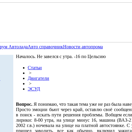
рум Автолада
Авто справочник
Новости автопрома
Началось. Не завелся с утра. -16 по Цельсию
Статьи
>
Двигатели
и
>
ЭСУД
Вопрос.
Я понимаю, что такая тема уже не раз была наве
Просто эмоции бьют через край, оставлю своё сообщен
в поиск - искать пути решения проблемы. Вобщем если
лирики: 8-00 утра, на улице минус 16, машина (ВАЗ-2
2002 г.в.) ночевала на улице на платной автостоянке. С 
пришел заводить, все как обычно, включил зажига