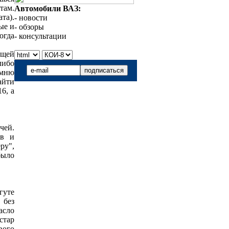
там.
Автомобили ВАЗ:
та).
- новости
ые и
- обзоры
огда
- консультации
ющей
либо
омню
айти
6, а
чей.
ев и
ру",
было
гуте
 без
асло
стар
вого