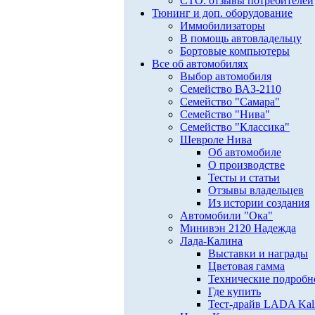
СТО: отзывы потребителей
Тюнинг и доп. оборудование
Иммобилизаторы
В помощь автовладельцу
Бортовые компьютеры
Все об автомобилях
Выбор автомобиля
Семейство ВАЗ-2110
Семейство "Самара"
Семейство "Нива"
Семейство "Классика"
Шевроле Нива
Об автомобиле
О производстве
Тесты и статьи
Отзывы владельцев
Из истории создания
Автомобили "Ока"
Минивэн 2120 Надежда
Лада-Калина
Выставки и награды
Цветовая гамма
Технические подробн
Где купить
Тест-драйв LADA Kali