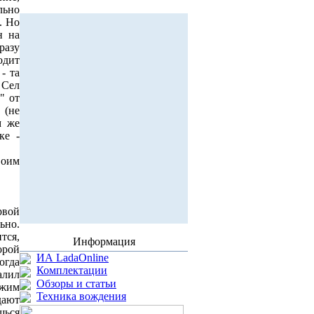
льно
. Но
н на
разу
одит
- та
 Сел
" от
 (не
м же
ке -
воим
рвой
ьно.
тся,
Информация
орой
ИА LadaOnline
огда
Комплектации
алил
Обзоры и статьи
ежим
Техника вождения
дают
шься