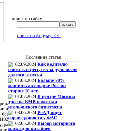
поиск по сайту
поиск по форуму >>>
Последние статьи
02.09.2024
Как водителю
снизить стресс, сев за руль после
долгого отпуска
01.08.2024
Больше 70%
машин в автопарке России
старше 10 лет
01.07.2024
В центре Москвы
трое на БМВ похитили
рно.
итальянского бизнесмена
ие и
03.06.2024
РоАД ищет
 без
справедливости у ФАС
1102
02.05.2024
Выбор моторного
утра
масла для китайцев
ние,