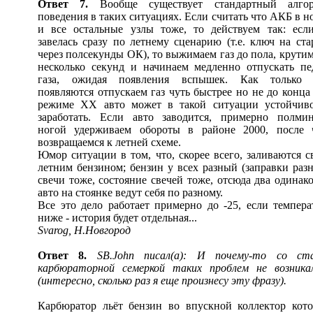
Ответ 7.
Вообще существует стандартный алго
поведения в таких ситуациях. Если считать что АКБ в н
и все остальные узлы тоже, то действуем так: есл
завелась сразу по летнему сценарию (т.е. ключ на ста
через полсекунды ОК), то выжимаем газ до пола, крутим
несколько секунд и начинаем медленно отпускать пе
газа, ожидая появления вспышек. Как только
появляются отпускаем газ чуть быстрее но не до конца 
режиме ХХ авто может в такой ситуации устойчив
заработать. Если авто заводится, примерно полми
ногой удерживаем обороты в районе 2000, после 
возвращаемся к летней схеме.
Юмор ситуации в том, что, скорее всего, заливаются с
летним бензином; бензин у всех разный (заправки разн
свечи тоже, состояние свечей тоже, отсюда два одинак
авто на стоянке ведут себя по разному.
Все это дело работает примерно до -25, если темпера
ниже - история будет отдельная...
Svarog, Н.Новгoрод
Ответ 8.
SB.John писал(а): И почему-то со ст
карбюраторной семеркой таких проблем не возникало
(интересно, сколько раз я еще произнесу эту фразу).
Карбюратор льёт бензин во впускной коллектор кот