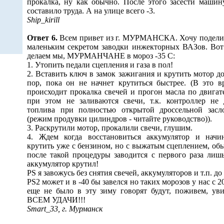
прокалка, ну как обычно. После этого засести машин
составило труда. А на улице всего -3.
Ship_kirill
Ответ 6.
Всем привет из г. МУРМАНСКА. Хочу подели
маленьким секретом заводки инжекторных ВАЗов. Вот
делаем мы, МУРМАНЧАНЕ в мороз -35 С:
1. Утопить педали сцепления и газа в пол!
2. Вставить ключ в замок зажигания и крутить мотор до
пор, пока он не начнет крутиться быстрее. (В это в
происходит прокалка свечей и прогон масла по двигат
при этом не заливаются свечи, т.к. контроллер не 
топлива при полностью открытой дроссельной засл
(режим продувки цилиндров - читайте руководство)).
3. Раскрутили мотор, прокалили свечи, глушим.
4. Ждем когда восстановиться аккумулятор и начи
крутить уже с бензином, но с выжатым сцеплением, об
после такой процедуры заводится с первого раза лиш
аккумулятор крутил!
PS я завожусь без снятия свечей, аккумуляторов и т.п. до
PS2 может и в -40 бы завелся но таких морозов у нас с 20
еще не было в эту зиму говорят будут, поживем, ув
ВСЕМ УДАЧИ!!!
Smart_33, г. Мурманск