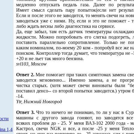
медленно отпускать педаль газа. Далее по результа
Имеет смысл сделать пару попыток(если нет результа
Если и после этого не заводится, то менять свечи на нов
заводиться уже с ними. Ну, если и это не поможет - т
либо ждать весны либо диагностика на сервисе.
Да, еще забыл, там есть датчик температуры охлажда
жидкости. Можно попробовать его слегка подогреть, 
поставить параллельно сопротивление. Только не п
каким номиналом, по-моему 20 ком - попробуй все же н
поиском. Контроллер тогда думает, что температура не -1
+20 и не льет так много бензина.
svl103, Moscow
Ответ 2.
Мне помогает при таких симптомах замена све
заводится мгновенно... Именно замена, а не прогр
чистка старых. (хотя может свечи виноваты были "бе
поставил денсо-- со второй попытки заводится.) утром 
-14.
Ytr, Нижний Новгород
Ответ 3.
Что то ничего не понимаю, то ли у нас в Сур
машины с другого завода гоняют, но заводятся все
ости
всяких проблем до - 25. У меня ВАЗ-102 2000 года - м
Кастрол, свечи NGK и все, а после -25 у меня Тепло
na 1,4
стоит, но еще раз повторяю до - 25 завожусь сам с пер