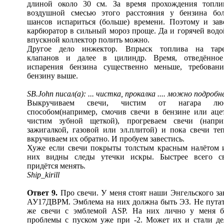
длиной около 30 см. За время прохождения топли
воздушной смесью этого расстояния у бензина бо
шансов испариться (больше) времени. Поэтому и зав
карбюратор в сильный мороз проще. Да и горячей водо
впускной коллектор полить можно.
Другое дело инжектор. Впрыск топлива на тар
клапанов и далее в цилиндр. Время, отведённо
испарения бензина существенно меньше, требован
бензину выше.
SB.John писал(а): ... чистка, прокалка .... можно подробн
Выкручиваем свечи, чистим от нагара лю
способом(например, смочив свечи в бензине или аце
чистим зубной щеткой), прогреваем свечи (напри
зажигалкой, газовой или эл.плитой) и пока свечи те
вкручиваем их обратно. И пробуем завестись.
Хуже если свечи покрыты толстым красным налётом 
них видны следы утечки искры. Быстрее всего с
придётся менять.
Ship_kirill
Ответ 9.
Про свечи. У меня стоят наши Энгельского за
АУ17ДВРМ. Эмблема на них должна быть ЭЗ. Не путат
же свечи с эмблемой ASP. На них лично у меня 
проблемы с пуском уже при -2. Может их и стали де