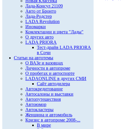
Новая Классика
Лада-Консул 21109
Авто от Бронто
Лада-Родстер
LADA Revolution
Иномарки
Комлектации и цвета "Лады"
О других авто
LADA PRIORA
Тест-драйв LADA PRIORA
в Сочи
Статьи на автотемы
О ВАЗе и вазовцах
Личности в автопроме
О пробегах и автоспорте
LADAONLINE в других СМИ
Сайт автодилера
Автокредитование
Автосалоны и выставки
Автопутешествия
Автоюмор
Автокластеры
Женщина и автомобиль
Кризис в автопроме 2008-...
В мире