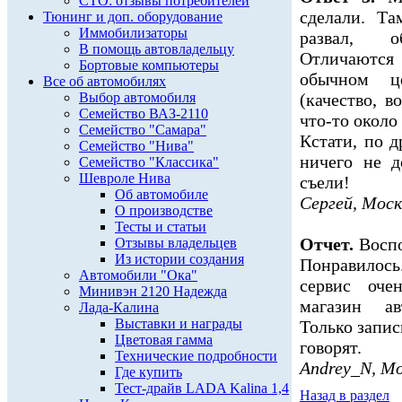
СТО: отзывы потребителей
сделали. Та
Тюнинг и доп. оборудование
Иммобилизаторы
развал, 
В помощь автовладельцу
Отличаются 
Бортовые компьютеры
обычном ц
Все об автомобилях
Выбор автомобиля
(качество, 
Семейство ВАЗ-2110
что-то около
Семейство "Самара"
Кстати, по 
Семейство "Нива"
ничего не д
Семейство "Классика"
Шевроле Нива
съели!
Об автомобиле
Сергей, Моск
О производстве
Тесты и статьи
Отчет.
Воспо
Отзывы владельцев
Из истории создания
Понравилось
Автомобили "Ока"
сервис оче
Минивэн 2120 Надежда
магазин ав
Лада-Калина
Выставки и награды
Только запис
Цветовая гамма
говорят.
Технические подробности
Andrey_N, М
Где купить
Тест-драйв LADA Kalina 1,4
Назад в раздел