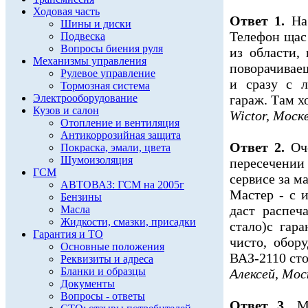
Ходовая часть
Ответ 1.
На
Шины и диски
Телефон щас 
Подвеска
Вопросы биения руля
из области,
Механизмы управления
поворачивае
Рулевое управление
и сразу с 
Тормозная система
Электрооборудование
гараж. Там х
Кузов и салон
Wictor, Моск
Отопление и вентиляция
Антикоррозийная защита
Ответ 2.
Оч
Покраска, эмали, цвета
Шумоизоляция
пересечении 
ГСМ
сервисе за м
АВТОВАЗ: ГСМ на 2005г
Мастер - с и
Бензины
даст распеч
Масла
Жидкости, смазки, присадки
стало)с гар
Гарантия и ТО
чисто, обору
Основные положения
ВАЗ-2110 сто
Реквизиты и адреса
Бланки и образцы
Алексей, Мос
Документы
Вопросы - ответы
Ответ 3.
М