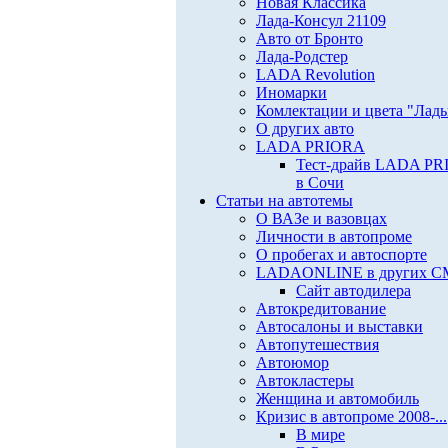
Новая Классика
Лада-Консул 21109
Авто от Бронто
Лада-Родстер
LADA Revolution
Иномарки
Комлектации и цвета "Лад
О других авто
LADA PRIORA
Тест-драйв LADA P
в Сочи
Статьи на автотемы
О ВАЗе и вазовцах
Личности в автопроме
О пробегах и автоспорте
LADAONLINE в других 
Сайт автодилера
Автокредитование
Автосалоны и выставки
Автопутешествия
Автоюмор
Автокластеры
Женщина и автомобиль
Кризис в автопроме 2008-...
В мире