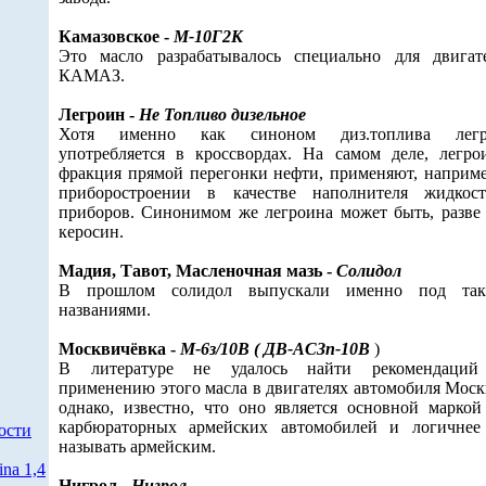
Камазовское -
М-10Г2К
Это масло разрабатывалось специально для двигат
КАМАЗ.
Легроин -
Не Топливо дизельное
Хотя именно как синоном диз.топлива легр
употребляется в кроссвордах. На самом деле, легро
фракция прямой перегонки нефти, применяют, наприме
приборостроении в качестве наполнителя жидкос
приборов. Синонимом же легроина может быть, разве 
керосин.
Мадия, Тавот, Масленочная мазь -
Солидол
В прошлом солидол выпускали именно под так
названиями.
Москвичёвка -
М-6з/10В ( ДВ-АСЗп-10В
)
В литературе не удалось найти рекомендаций
применению этого масла в двигателях автомобиля Моск
однако, известно, что оно является основной маркой
карбюраторных армейских автомобилей и логичнее
ости
называть армейским.
na 1,4
Нигрол -
Нигрол