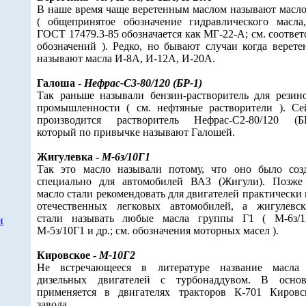
В наше время чаще веретенным маслом называют масл
( общепринятое обозначение гидравлического масла
ГОСТ 17479.3-85 обозначается как МГ-22-А; см. соответ
обозначений ). Редко, но бывают случаи когда верете
называют масла И-8А, И-12А, И-20А.
Галоша -
Нефрас-С3-80/120 (БР-1)
Так раньше называли бензин-растворитель для резин
промышленности ( см. нефтяные растворители ). Се
производится растворитель Нефрас-С2-80/120 (БР
который по привычке называют Галошей.
Жигулевка -
М-6з/10Г1
Так это масло называли потому, что оно было соз
специально для автомобилей ВАЗ (Жигули). Позже
масло стали рекомендовать для двигателей практически 
отечественных легковых автомобилей, а жигулевс
стали называть любые масла группы Г1 ( М-6з/1
и
М-5з/10Г1 и др.; см. обозначения моторных масел ).
Кировское -
М-10Г2
Не встречающееся в литературе название масла
дизельных двигателей с турбонаддувом. В осно
применяется в двигателях тракторов К-701 Кировс
завода.