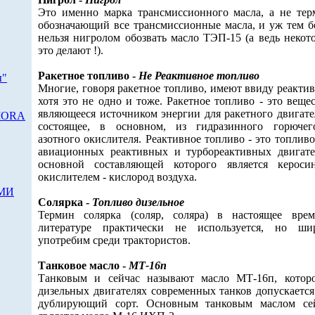
Это именно марка трансмиссионного масла, а не тер
обозначающий все трансмиссионные масла, и уж тем б
нельзя нигролом обозвать масло ТЭП-15 (а ведь некот
это делают !).
Ракетное топливо -
Не Реактивное топливо
ы"
Многие, говоря ракетное топливо, имеют ввиду реактив
хотя это не одно и тоже. Ракетное топливо - это вещес
являющееся источником энергии для ракетного двигате
RIORA
состоящее, в основном, из гидразинного горюче
азотного окислителя. Реактивное топливо - это топливо
авиационных реактивных и турбореактивных двигате
основной составляющей которого является кероси
окислителем - кислород воздуха.
СМИ
Солярка -
Топливо дизельное
Термин солярка (соляр, соляра) в настоящее вре
литературе практически не используется, но ши
употребим среди трактористов.
Танковое масло -
МТ-16п
Танковым и сейчас называют масло МТ-16п, котор
дизельных двигателях современных танков допускается
дублирующий сорт. Основным танковым маслом се