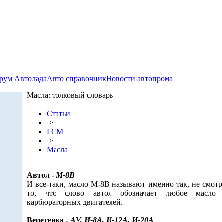
рум Автолада
Авто справочник
Новости автопрома
Масла: толковый словарь
Статьи
>
ГСМ
и
>
Масла
Автол -
М-8В
И все-таки, масло М-8В называют именно так, не смотр
то, что слово автол обозначает любое масло
карбюраторных двигателей.
Веретенка -
АУ, И-8А, И-12А, И-20А