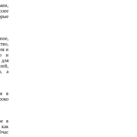
мин,
олее
орые
ное,
тво,
ля и
го и
 для
лей,
н, а
мя в
роко
ое в
 как
йчас