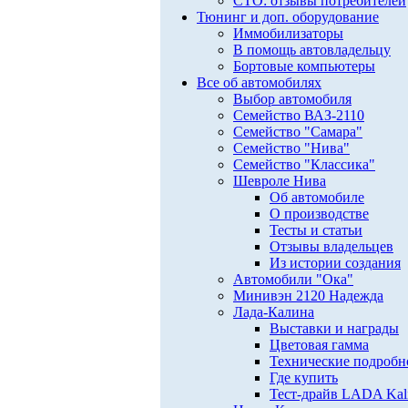
СТО: отзывы потребителей
Тюнинг и доп. оборудование
Иммобилизаторы
В помощь автовладельцу
Бортовые компьютеры
Все об автомобилях
Выбор автомобиля
Семейство ВАЗ-2110
Семейство "Самара"
Семейство "Нива"
Семейство "Классика"
Шевроле Нива
Об автомобиле
О производстве
Тесты и статьи
Отзывы владельцев
Из истории создания
Автомобили "Ока"
Минивэн 2120 Надежда
Лада-Калина
Выставки и награды
Цветовая гамма
Технические подробн
Где купить
Тест-драйв LADA Kali