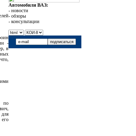
Автомобили ВАЗ:
- новости
елей
- обзоры
- консультации
оин
ин -
р, в
тных
что,
ими
 по
вич,
 для
 его