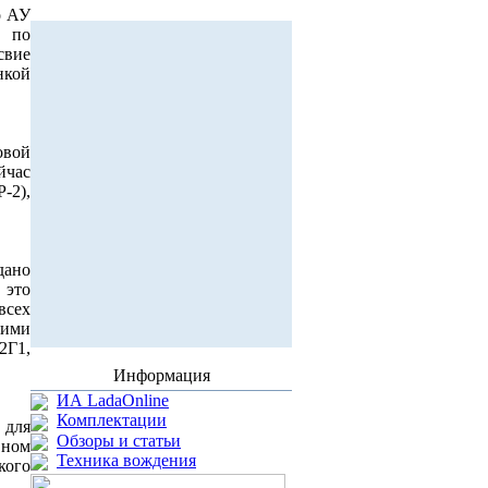
о АУ
, по
свие
нкой
овой
йчас
-2),
дано
 это
всех
кими
2Г1,
Информация
ИА LadaOnline
Комплектации
 для
Обзоры и статьи
вном
Техника вождения
кого