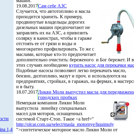
машин.
19.08.2017
Сам себе АЗС
Случается, что автотопливо и масла
приходится хранить. К примеру,
продвинутые владельцы дорогих
дизельных машин предпочитают не
заправлять их на АЗС, а привозить
солярку в канистрах, чтобы в гараже
отстоять ее от грязи и воды и
многократно профильтровать. То же с
маслами, которые кто-то предпочитает
дополнительно очистить: береженого и Бог бережет. И в
этих случаях необходимо
купить насос для перекачки ма
Подобные насосы позволяют легко перекачать масло,
бензин, дизтопливо, мазут и проч. и используются на
предприятиях, стройках, в гаражах, на фермах, в мастер
и в быту.
18.07.2017
Ликви Моли выпустил масла для передвижени
городских пробках
Немецкая компания Ликви Моли
выпустила линейку специальных
масел для моторов, оснащенных
ости
системой Старт-Стоп. Такое <a href="
http://olcar.com.ua/select/masla_motornye/liquimoly
na 1,4
">синтетическое моторное масло Ликви Моли от