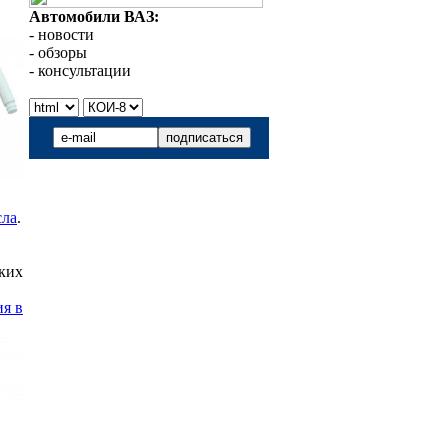
Автомобили ВАЗ:
- новости
- обзоры
- консультации
сла
.
ских
я в