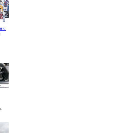
ены
я
я.