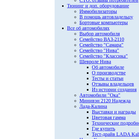
СТО: отзывы потребителей
Тюнинг и доп. оборудование
Иммобилизаторы
В помощь автовладельцу
Бортовые компьютеры
Все об автомобилях
Выбор автомобиля
Семейство ВАЗ-2110
Семейство "Самара"
Семейство "Нива"
Семейство "Классика"
Шевроле Нива
Об автомобиле
О производстве
Тесты и статьи
Отзывы владельцев
Из истории создания
Автомобили "Ока"
Минивэн 2120 Надежда
Лада-Калина
Выставки и награды
Цветовая гамма
Технические подробн
Где купить
Тест-драйв LADA Kali