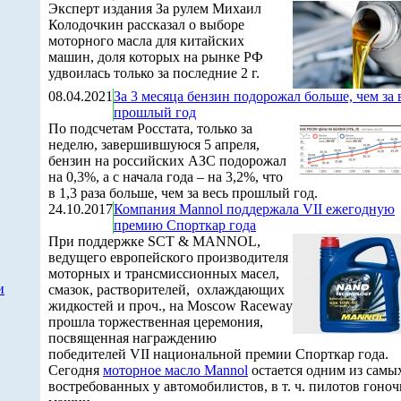
Эксперт издания За рулем Михаил
Колодочкин рассказал о выборе
моторного масла для китайских
машин, доля которых на рынке РФ
удвоилась только за последние 2 г.
08.04.2021
За 3 месяца бензин подорожал больше, чем за 
прошлый год
По подсчетам Росстата, только за
неделю, завершившуюся 5 апреля,
бензин на российских АЗС подорожал
на 0,3%, а с начала года – на 3,2%, что
в 1,3 раза больше, чем за весь прошлый год.
24.10.2017
Компания Mannol поддержала VII ежегодную
премию Спорткар года
При поддержке SCT & MANNOL,
ведущего европейского производителя
моторных и трансмиссионных масел,
и
смазок, растворителей, охлаждающих
жидкостей и проч., на Moscow Raceway
прошла торжественная церемония,
посвященная награждению
победителей VII национальной премии Спорткар года.
Сегодня
моторное масло Mannol
остается одним из самы
востребованных у автомобилистов, в т. ч. пилотов гоно