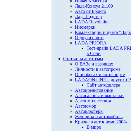
Новая Классика
Лада-Консул 21109
Авто от Бронто
Лада-Родстер
LADA Revolution
Иномарки
Комлектации и цвета "Лад
О других авто
LADA PRIORA
Тест-драйв LADA P
в Сочи
Статьи на автотемы
О ВАЗе и вазовцах
Личности в автопроме
О пробегах и автоспорте
LADAONLINE в других 
Сайт автодилера
Автокредитование
Автосалоны и выставки
Автопутешествия
Автоюмор
Автокластеры
Женщина и автомобиль
Кризис в автопроме 2008-...
В мире