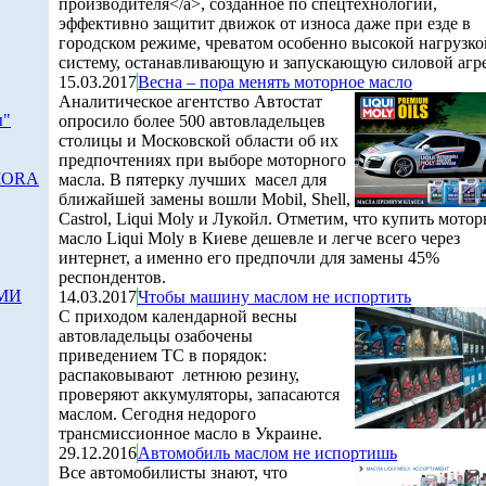
производителя</a>, созданное по спецтехнологии,
эффективно защитит движок от износа даже при езде в
городском режиме, чреватом особенно высокой нагрузко
систему, останавливающую и запускающую силовой агре
15.03.2017
Весна – пора менять моторное масло
Аналитическое агентство Автостат
ы"
опросило более 500 автовладельцев
столицы и Московской области об их
предпочтениях при выборе моторного
RIORA
масла. В пятерку лучших масел для
ближайшей замены вошли Mobil, Shell,
Castrol, Liqui Moly и Лукойл. Отметим, что купить мотор
масло Liqui Moly в Киеве дешевле и легче всего через
интернет, а именно его предпочли для замены 45%
респондентов.
СМИ
14.03.2017
Чтобы машину маслом не испортить
С приходом календарной весны
автовладельцы озабочены
приведением ТС в порядок:
распаковывают летнюю резину,
проверяют аккумуляторы, запасаются
маслом. Сегодня недорого
трансмиссионное масло в Украине.
29.12.2016
Автомобиль маслом не испортишь
Все автомобилисты знают, что