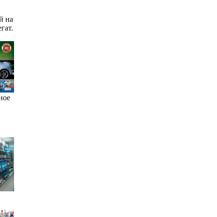
й на
гат.
ное