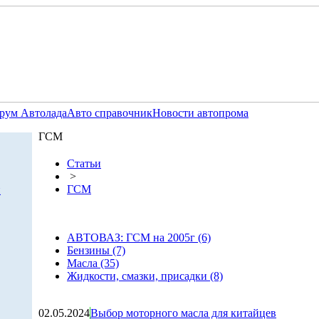
рум Автолада
Авто справочник
Новости автопрома
ГСМ
Статьи
>
ГСМ
и
АВТОВАЗ: ГСМ на 2005г (6)
Бензины (7)
Масла (35)
Жидкости, смазки, присадки (8)
02.05.2024
Выбор моторного масла для китайцев