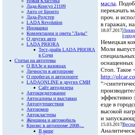
Новая Классика
масла
. Подо
Лада-Консул 21109
перекачать м
Авто от Бронто
проч. и испо
Лада-Родстер
LADA Revolution
в гаражах, на
Иномарки
18.07.2017
Ликви
Комлектации и цвета "Лады"
город
О других авто
Немецкая ко
LADA PRIORA
Моли выпуст
Тест-драйв LADA PRIORA
в Сочи
специальных 
Статьи на автотемы
оснащенных 
О ВАЗе и вазовцах
Стоп. Такое <
Личности в автопроме
http://olcar.
О пробегах и автоспорте
LADAONLINE в других СМИ
">синтетиче
Сайт автодилера
производител
Автокредитование
эффективно 
Автосалоны и выставки
езде в город
Автопутешествия
Автоюмор
высокой наг
Автокластеры
и запускающу
Женщина и автомобиль
15.03.2017
Весна
Кризис в автопроме 2008-...
Аналитическ
В мире