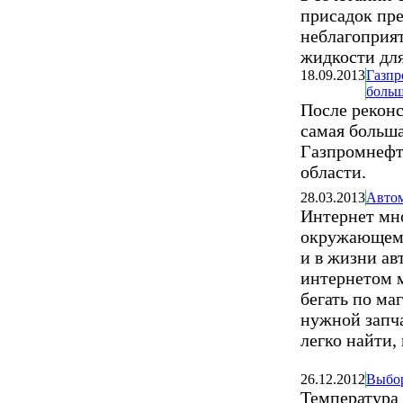
присадок пр
неблагоприят
жидкости дл
18.09.2013
Газпр
боль
После рекон
самая больша
Газпромнефт
области.
28.03.2013
Автом
Интернет мн
окружающем 
и в жизни ав
интернетом 
бегать по ма
нужной запч
легко найти,
26.12.2012
Выбор
Температура