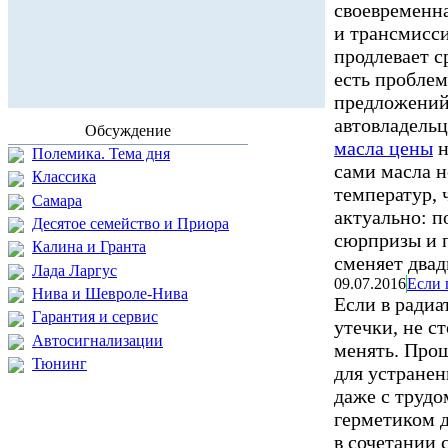
своевременн
и трансмисс
продлевает 
есть пробле
предложений
автовладель
Обсуждение
масла цены
н
Полемика. Тема дня
сами масла н
Классика
температур, 
Самара
актуально: п
Десятое семейство и Приора
сюрпризы и 
Калина и Гранта
сменяет двад
Лада Ларгус
09.07.2016
Если 
Нива и Шевроле-Нива
Если в радиа
Гарантия и сервис
утечки, не с
Автосигнализации
менять. Прощ
Тюнинг
для устране
даже с труд
герметиком д
в сочетании 