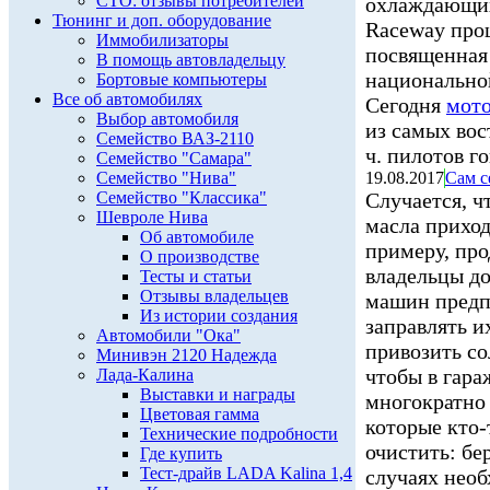
СТО: отзывы потребителей
охлаждающих
Тюнинг и доп. оборудование
Raceway про
Иммобилизаторы
посвященная
В помощь автовладельцу
национально
Бортовые компьютеры
Все об автомобилях
Сегодня
мото
Выбор автомобиля
из самых вос
Семейство ВАЗ-2110
ч. пилотов г
Семейство "Самара"
Семейство "Нива"
19.08.2017
Сам с
Семейство "Классика"
Случается, ч
Шевроле Нива
масла приход
Об автомобиле
примеру, пр
О производстве
владельцы д
Тесты и статьи
Отзывы владельцев
машин предп
Из истории создания
заправлять и
Автомобили "Ока"
привозить со
Минивэн 2120 Надежда
чтобы в гараж
Лада-Калина
Выставки и награды
многократно 
Цветовая гамма
которые кто-
Технические подробности
очистить: бе
Где купить
Тест-драйв LADA Kalina 1,4
случаях нео