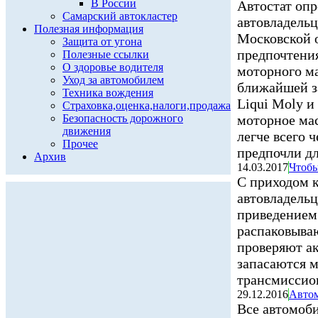
В России
Автостат опр
Самарский автокластер
автовладельц
Полезная информация
Московской о
Защита от угона
предпочтени
Полезные ссылки
О здоровье водителя
моторного ма
Уход за автомобилем
ближайшей за
Техника вождения
Liqui Moly и
Страховка,оценка,налоги,продажа
Безопасность дорожного
моторное мас
движения
легче всего 
Прочее
предпочли д
Архив
14.03.2017
Чтобы
С приходом 
автовладель
приведением
распаковыва
проверяют а
запасаются м
трансмиссион
29.12.2016
Автом
Все автомоби