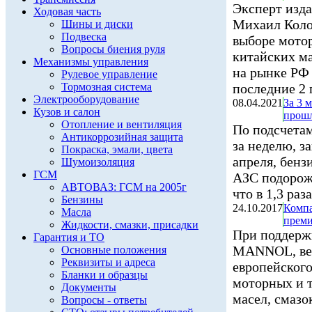
Эксперт изда
Ходовая часть
Михаил Коло
Шины и диски
Подвеска
выборе мотор
Вопросы биения руля
китайских м
Механизмы управления
на рынке РФ 
Рулевое управление
Тормозная система
последние 2 г
Электрооборудование
08.04.2021
За 3 
Кузов и салон
прош
Отопление и вентиляция
По подсчетам
Антикоррозийная защита
за неделю, 
Покраска, эмали, цвета
апреля, бенз
Шумоизоляция
ГСМ
АЗС подорожа
АВТОВАЗ: ГСМ на 2005г
что в 1,3 раз
Бензины
24.10.2017
Компа
Масла
преми
Жидкости, смазки, присадки
При поддерж
Гарантия и ТО
MANNOL, ве
Основные положения
Реквизиты и адреса
европейского
Бланки и образцы
моторных и 
Документы
масел, смазо
Вопросы - ответы