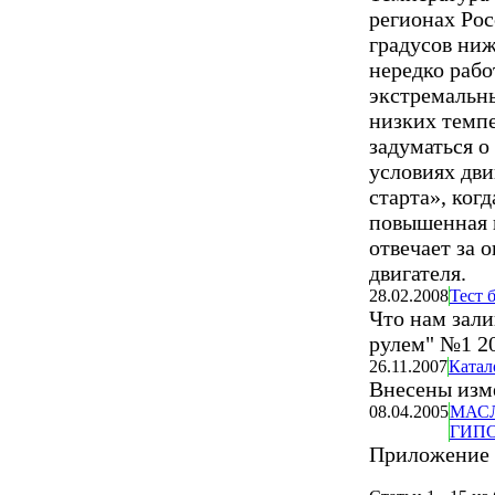
регионах Рос
градусов ни
нередко рабо
экстремальн
низких темпе
задуматься о
условиях дви
старта», ког
повышенная н
отвечает за 
двигателя.
28.02.2008
Тест 
Что нам зал
рулем" №1 2
26.11.2007
Катал
Внесены изм
08.04.2005
МАС
ГИП
Приложение