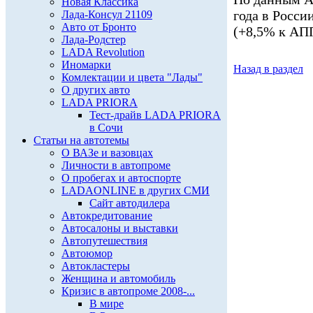
Новая Классика
года в Росси
Лада-Консул 21109
Авто от Бронто
(+8,5% к АП
Лада-Родстер
LADA Revolution
Иномарки
Назад в раздел
Комлектации и цвета "Лады"
О других авто
LADA PRIORA
Тест-драйв LADA PRIORA
в Сочи
Статьи на автотемы
О ВАЗе и вазовцах
Личности в автопроме
О пробегах и автоспорте
LADAONLINE в других СМИ
Сайт автодилера
Автокредитование
Автосалоны и выставки
Автопутешествия
Автоюмор
Автокластеры
Женщина и автомобиль
Кризис в автопроме 2008-...
В мире