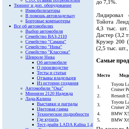
СТО: отзывы потребителей
до 7,1%.
Тюнинг и доп. оборудование
Иммобилизаторы
Лидировал 
В помощь автовладельцу
Бортовые компьютеры
Тойота Ленд
Все об автомобилях
4,3 тыс. шт
Выбор автомобиля
Дастер (3,2 
Семейство ВАЗ-2110
Крузер 200 
Семейство "Самара"
Семейство "Нива"
(2,5 тыс. шт.
Семейство "Классика"
Шевроле Нива
Самые прод
Об автомобиле
О производстве
Тесты и статьи
Место
Мод
Отзывы владельцев
Из истории создания
Toyota L
1.
Автомобили "Ока"
Cruiser P
Минивэн 2120 Надежда
2.
Renault D
Лада-Калина
Toyota L
Выставки и награды
3.
Cruiser 2
Цветовая гамма
4.
BMW X
Технические подробности
Где купить
5.
BMW X
Тест-драйв LADA Kalina 1,4
По данным Ас