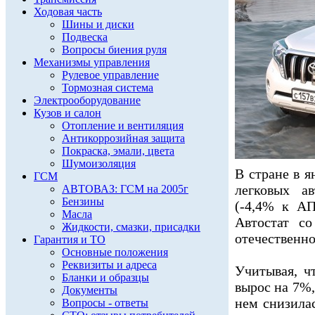
Ходовая часть
Шины и диски
Подвеска
Вопросы биения руля
Механизмы управления
Рулевое управление
Тормозная система
Электрооборудование
Кузов и салон
Отопление и вентиляция
Антикоррозийная защита
Покраска, эмали, цвета
Шумоизоляция
В стране в я
ГСМ
легковых а
АВТОВАЗ: ГСМ на 2005г
Бензины
(-4,4% к АП
Масла
Автостат со
Жидкости, смазки, присадки
отечественно
Гарантия и ТО
Основные положения
Реквизиты и адреса
Учитывая, ч
Бланки и образцы
вырос на 7%,
Документы
нем снизила
Вопросы - ответы