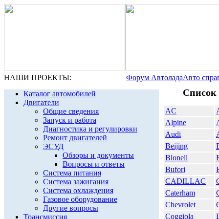
НАШИ ПРОЕКТЫ:
Форум Автолада
Авто спра
Список 
Каталог автомобилей
Двигатели
AC
Общие сведения
Запуск и работа
Alpine
Диагностика и регулировки
Audi
Ремонт двигателей
Beijing
ЭСУД
Обзоры и документы
Blonell
Вопросы и ответы
Bufori
Система питания
CADILLAC
Система зажигания
Система охлаждения
Caterham
Газовое оборудование
Chevrolet
Другие вопросы
Coggiola
Трансмиссия