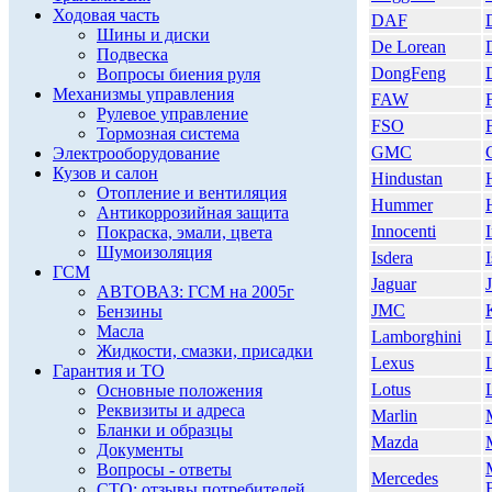
Ходовая часть
DAF
Шины и диски
De Lorean
Подвеска
DongFeng
Вопросы биения руля
Механизмы управления
FAW
F
Рулевое управление
FSO
Тормозная система
GMC
Электрооборудование
Кузов и салон
Hindustan
Отопление и вентиляция
Hummer
Антикоррозийная защита
Innocenti
Покраска, эмали, цвета
Шумоизоляция
Isdera
ГСМ
Jaguar
АВТОВАЗ: ГСМ на 2005г
JMC
Бензины
Масла
Lamborghini
Жидкости, смазки, присадки
Lexus
Гарантия и ТО
Lotus
Основные положения
Реквизиты и адреса
Marlin
Бланки и образцы
Mazda
Документы
Вопросы - ответы
Mercedes
СТО: отзывы потребителей