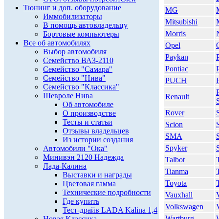
Тюнинг и доп. оборудование
MG
Иммобилизаторы
Mitsubishi
В помощь автовладельцу
Morris
Бортовые компьютеры
Все об автомобилях
Opel
Выбор автомобиля
Paykan
Семейство ВАЗ-2110
Pontiac
Семейство "Самара"
Семейство "Нива"
PUCH
Семейство "Классика"
Шевроле Нива
Renault
Об автомобиле
Rover
О производстве
Тесты и статьи
Scion
Отзывы владельцев
SMA
Из истории создания
Spyker
Автомобили "Ока"
Минивэн 2120 Надежда
Talbot
Лада-Калина
Tianma
Выставки и награды
Toyota
Цветовая гамма
Технические подробности
Vauxhall
Где купить
Volkswagen
Тест-драйв LADA Kalina 1,4
Wartburg
Новая Классика