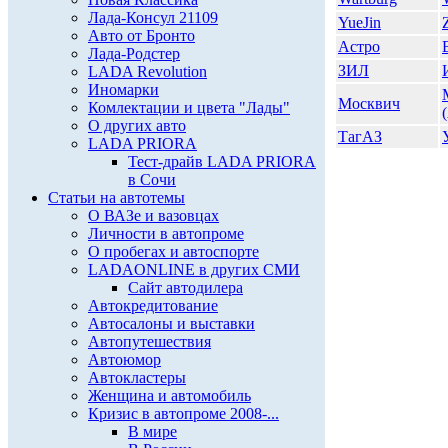
Лада-Консул 21109
YueJin
Авто от Бронто
Астро
Лада-Родстер
ЗИЛ
LADA Revolution
Иномарки
Москвич
Комлектации и цвета "Лады"
О других авто
ТагАЗ
LADA PRIORA
Тест-драйв LADA PRIORA
в Сочи
Статьи на автотемы
О ВАЗе и вазовцах
Личности в автопроме
О пробегах и автоспорте
LADAONLINE в других СМИ
Сайт автодилера
Автокредитование
Автосалоны и выставки
Автопутешествия
Автоюмор
Автокластеры
Женщина и автомобиль
Кризис в автопроме 2008-...
В мире