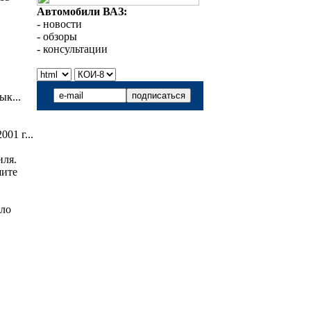
Автомобили ВАЗ:
- новости
- обзоры
- консультации
ык...
01 г...
иля.
шите
ыло