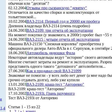
обычная или "десятая"?
02.12.2004
Отзывы про сызранскую "девятку"
Отличается ли качество сборки и комплектующих от
тольяттинской...
10.02.2004
ВАЗ-2114: Первый год и 20000 км пробега
Дневник владельца ВАЗ-2114 (очень подробно)
24.06.2003
ВАЗ-2109: три отчета об эксплуатации
На момент покупки (у знакомого, в 2000г) пробег был ~55 т
24.06.2003
ВАЗ-2115 : четыре отчета об эксплуатации
Машина ВАЗ-21150 "Снежная королева" приобретена у
официального дилера Авто-ВАЗа в г. Серпухов, в сентябре 20
18.06.2003
Автомобиль дядюшки Фила
Некоторые автовладельцы ведут "историю" своего автомоб
Многие считают затраты на ремонт и эксплуатацию. Разре
представить одного такого "дотошного" автолюбителя...
27.06.2003
Как я продавал свой ВАЗ-21099
Знакомые не помогли - у всех либо нет денег (а мне надо б
срочно отдавать долги), либо уже купили
13.01.2003
ВАЗ-2109: краш-тест "Авторевю"
ВАЗ-2109: краш-тест "Авторевю"
17.10.2002
ВАЗ-2193i. Грань разумного
Тест ВАЗ-2193i от Авторевю
ти
Статьи 1 - 15 из 22
1,4
1
2
|
»
|
конец