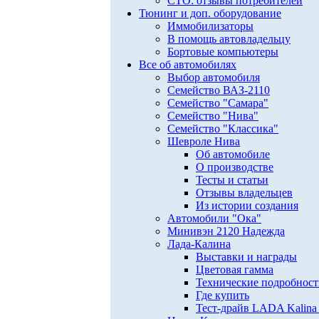
СТО: отзывы потребителей
Тюнинг и доп. оборудование
Иммобилизаторы
В помощь автовладельцу
Бортовые компьютеры
Все об автомобилях
Выбор автомобиля
Семейство ВАЗ-2110
Семейство "Самара"
Семейство "Нива"
Семейство "Классика"
Шевроле Нива
Об автомобиле
О производстве
Тесты и статьи
Отзывы владельцев
Из истории создания
Автомобили "Ока"
Минивэн 2120 Надежда
Лада-Калина
Выставки и награды
Цветовая гамма
Технические подробнос
Где купить
Тест-драйв LADA Kalina 