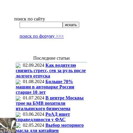
поиск по сайту
поиск по форуму >>>
Последние статьи
02.09.2024
Как водителю
снизить стресс, сев за руль после
долгого отпуска
01.08.2024
Больше 70%
машин в автопарке России
старше 10 лет
01.07.2024
В центре Москвы
трое на БМВ похитили
итальянского бизнесмена
03.06.2024
РоАД ищет
справедливости у ФАС
02.05.2024
Выбор моторного
масла для китайцев