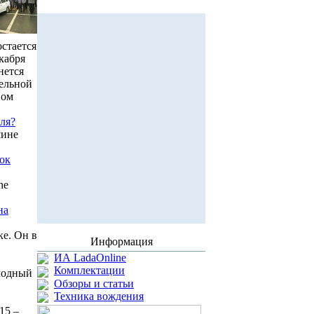
стается
кабря
нется
дельной
вом
ля?
шине
ок
he
на
ке. Он в
Информация
ИА LadaOnline
Комплектации
олодный
Обзоры и статьи
Техника вождения
15 –