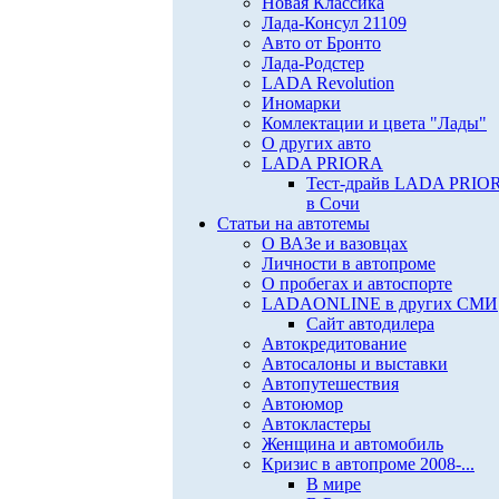
Новая Классика
Лада-Консул 21109
Авто от Бронто
Лада-Родстер
LADA Revolution
Иномарки
Комлектации и цвета "Лады"
О других авто
LADA PRIORA
Тест-драйв LADA PRIO
в Сочи
Статьи на автотемы
О ВАЗе и вазовцах
Личности в автопроме
О пробегах и автоспорте
LADAONLINE в других СМИ
Сайт автодилера
Автокредитование
Автосалоны и выставки
Автопутешествия
Автоюмор
Автокластеры
Женщина и автомобиль
Кризис в автопроме 2008-...
В мире