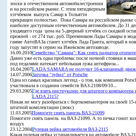
эпохи в отечественном автомобилестроении
и на российском рынке. С этим пятидверным
хэтчбеком выпуск Самар в Тольятти
прекращен полностью. Пока Самара на российском рынке о
наиболее доступным отечественным автомобилем. До 31 де
уходящего года цена на 5-дверный хэтчбек со скидкой оста
прежней - от 274 тыс. руб. Преемником Лады Самары в мо
гамме АвтоВАЗа станет хэтчбек Лада Гранта, который в но
году запустят в серию на Ижевском автозаводе.
16.09.2010
Семейство "Самара": Как снять радиатор отопите
Давно уже есть одна проблема: после ночной стоянки в ма
под педалями натекает небольшая лужа антифриза...
16.04.2007
LADA SAMARA не получит 16-клапанный движ
14.07.2006
Заточка "зубил" от Porsche
Одна из самых красивых легенд - о том, как компания Porsc
участвовала в создании семейств ВАЗ-2108/09/10...
29.03.2005
Где взять инструкцию для штатного компьютера 
LADA 2115?
Никак не могу разобраться с борткомпьютером на своей 15-
штатной комплектации (люкс)
11.03.2005
Помогите снять панель ВАЗ-21099
Помогите снять панель на ВАЗ-21099. А то печка гонит х
воздух
23.12.2004
Рулевая рейка автомобиля ВАЗ-2115
Какая рулевая рейка устанавливается на автомобиле ВАЗ-21