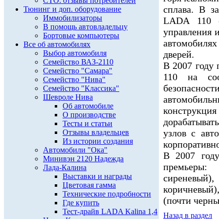
СТО: отзывы потребителей
сплава. В з
Тюнинг и доп. оборудование
Иммобилизаторы
LADA 110 о
В помощь автовладельцу
управления и
Бортовые компьютеры
автомобилях
Все об автомобилях
Выбор автомобиля
дверей.
Семейство ВАЗ-2110
В 2007 году
Семейство "Самара"
110 на соо
Семейство "Нива"
безопасност
Семейство "Классика"
Шевроле Нива
автомобил
Об автомобиле
конструкц
О производстве
дорабатыват
Тесты и статьи
узлов с ав
Отзывы владельцев
Из истории создания
корпоративн
Автомобили "Ока"
В 2007 год
Минивэн 2120 Надежда
премьеры:
Лада-Калина
Выставки и награды
сиреневый),
Цветовая гамма
коричневый)
Технические подробности
(почти черны
Где купить
Тест-драйв LADA Kalina 1,4
Назад в раздел