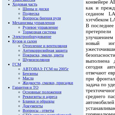
конвейере А
Ходовая часть
как и прежд
Шины и диски
седаном L
Подвеска
Вопросы биения руля
хэтчбеком L
Механизмы управления
В последнее
Рулевое управление
претерпел
Тормозная система
Электрооборудование
улучшением 
Кузов и салон
новый инт
Отопление и вентиляция
ужесточив
Антикоррозийная защита
безопасност
Покраска, эмали, цвета
Шумоизоляция
выполнена 
ГСМ
сегодня ав
АВТОВАЗ: ГСМ на 2005г
отвечают ев
Бензины
при фронтал
Масла
Жидкости, смазки, присадки
задача по уд
Гарантия и ТО
трехточечн
Основные положения
среднего па
Реквизиты и адреса
Бланки и образцы
автомобилей
Документы
устанавл
Вопросы - ответы
горячеалюми