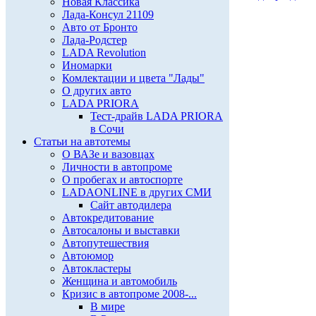
Новая Классика
Лада-Консул 21109
Авто от Бронто
Лада-Родстер
LADA Revolution
Иномарки
Комлектации и цвета "Лады"
О других авто
LADA PRIORA
Тест-драйв LADA PRIORA
в Сочи
Статьи на автотемы
О ВАЗе и вазовцах
Личности в автопроме
О пробегах и автоспорте
LADAONLINE в других СМИ
Сайт автодилера
Автокредитование
Автосалоны и выставки
Автопутешествия
Автоюмор
Автокластеры
Женщина и автомобиль
Кризис в автопроме 2008-...
В мире