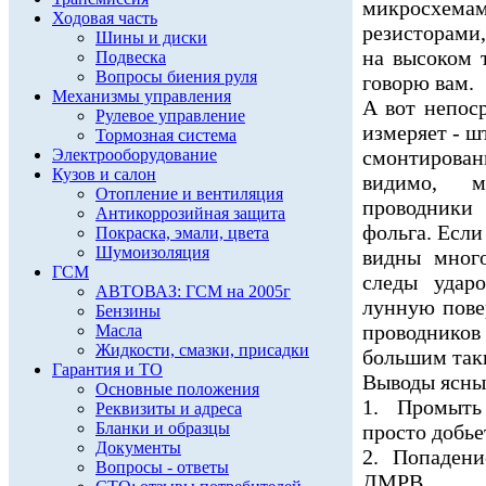
микросхемам
Ходовая часть
резисторами
Шины и диски
на высоком 
Подвеска
Вопросы биения руля
говорю вам.
Механизмы управления
А вот непос
Рулевое управление
измеряет - ш
Тормозная система
Электрооборудование
смонтирован
Кузов и салон
видимо, м
Отопление и вентиляция
проводники
Антикоррозийная защита
фольга. Если
Покраска, эмали, цвета
Шумоизоляция
видны мног
ГСМ
следы удар
АВТОВАЗ: ГСМ на 2005г
лунную пове
Бензины
проводнико
Масла
Жидкости, смазки, присадки
большим так
Гарантия и ТО
Выводы ясны
Основные положения
1. Промыть
Реквизиты и адреса
Бланки и образцы
просто добь
Документы
2. Попаден
Вопросы - ответы
ДМРВ.