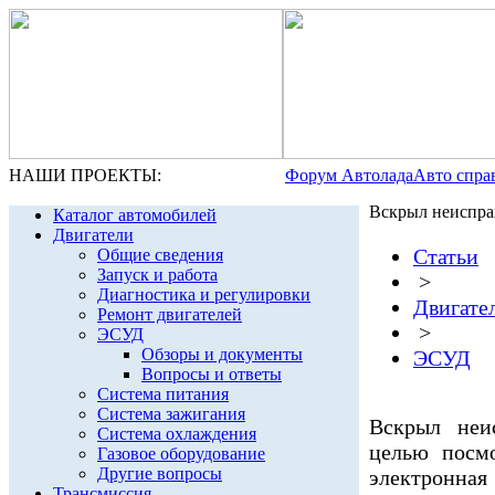
НАШИ ПРОЕКТЫ:
Форум Автолада
Авто спра
Вскрыл неиспр
Каталог автомобилей
Двигатели
Статьи
Общие сведения
Запуск и работа
>
Диагностика и регулировки
Двигате
Ремонт двигателей
>
ЭСУД
Обзоры и документы
ЭСУД
Вопросы и ответы
Система питания
Система зажигания
Вскрыл неи
Система охлаждения
целью посмо
Газовое оборудование
Другие вопросы
электронн
Трансмиссия