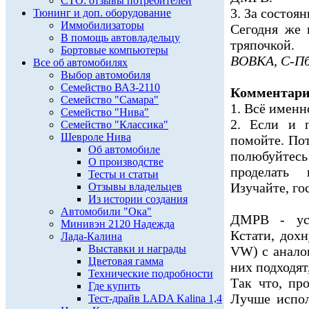
СТО: отзывы потребителей
3. За состоя
Тюнинг и доп. оборудование
Иммобилизаторы
Сегодня же 
В помощь автовладельцу
тряпочкой.
Бортовые компьютеры
BOBKA, С-П
Все об автомобилях
Выбор автомобиля
Семейство ВАЗ-2110
Комментар
Семейство "Самара"
1. Всё именн
Семейство "Нива"
2. Если и 
Семейство "Классика"
Шевроле Нива
помойте. Пот
Об автомобиле
полюбуйтесь
О производстве
проделать
Тесты и статьи
Изучайте, го
Отзывы владельцев
Из истории создания
Автомобили "Ока"
ДМРВ - уст
Минивэн 2120 Надежда
Кстати, дох
Лада-Калина
Выставки и награды
VW) с анало
Цветовая гамма
них подходят,
Технические подробности
Так что, пр
Где купить
Лучше испол
Тест-драйв LADA Kalina 1,4