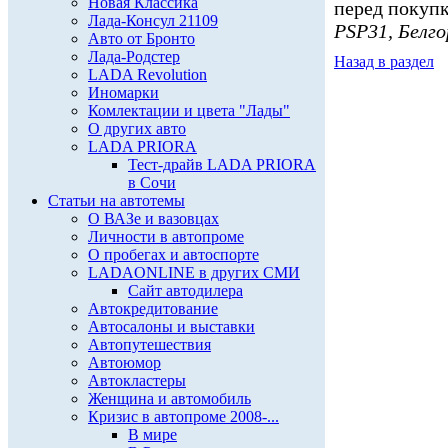
Новая Классика
перед покуп
Лада-Консул 21109
PSP31, Белго
Авто от Бронто
Лада-Родстер
Назад в раздел
LADA Revolution
Иномарки
Комлектации и цвета "Лады"
О других авто
LADA PRIORA
Тест-драйв LADA PRIORA
в Сочи
Статьи на автотемы
О ВАЗе и вазовцах
Личности в автопроме
О пробегах и автоспорте
LADAONLINE в других СМИ
Сайт автодилера
Автокредитование
Автосалоны и выставки
Автопутешествия
Автоюмор
Автокластеры
Женщина и автомобиль
Кризис в автопроме 2008-...
В мире