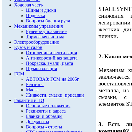
Ходовая часть
STAHLSYNT
Шины и диски
снижения 
Подвеска
Вопросы биения руля
легировани
Механизмы управления
жестких ди
Рулевое управление
пленки.
Тормозная система
Электрооборудование
Кузов и салон
Отопление и вентиляция
2. Каков ме
Антикоррозийная защита
Покраска, эмали, цвета
Шумоизоляция
Механизм х
ГСМ
заключае
АВТОВАЗ: ГСМ на 2005г
восстановле
Бензины
металла, из
Масла
Жидкости, смазки, присадки
смазки, с
Гарантия и ТО
элементов 
Основные положения
Реквизиты и адреса
Бланки и образцы
Документы
3. Есть л
Вопросы - ответы
компаний?