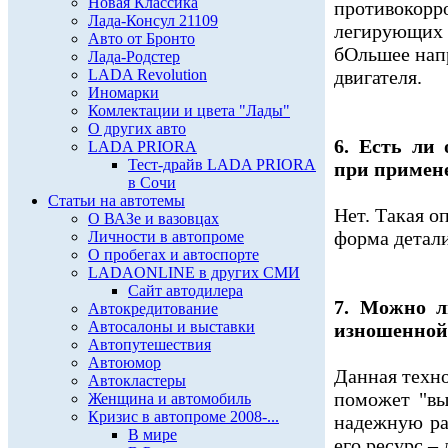
Новая Классика
противокор
Лада-Консул 21109
легирующих
Авто от Бронто
бОльшее нап
Лада-Родстер
LADA Revolution
двигателя.
Иномарки
Комлектации и цвета "Лады"
О других авто
6. Есть ли
LADA PRIORA
Тест-драйв LADA PRIORA
при примен
в Сочи
Статьи на автотемы
Нет. Такая о
О ВАЗе и вазовцах
форма детали
Личности в автопроме
О пробегах и автоспорте
LADAONLINE в других СМИ
Сайт автодилера
7. Можно л
Автокредитование
Автосалоны и выставки
изношенной
Автопутешествия
Автоюмор
Данная техно
Автокластеры
поможет "вы
Женщина и автомобиль
Кризис в автопроме 2008-...
надежную ра
В мире
его ресурс – 