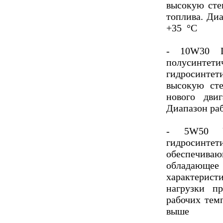
высокую ст
топлива. Диа
+35 °С
- 10W30 D
полусинт
гидросинт
высокую ст
нового дви
Диапазон раб
- 5W50 U
гидросин
обеспечив
обладающее
характерист
нагрузки п
рабочих тем
выше