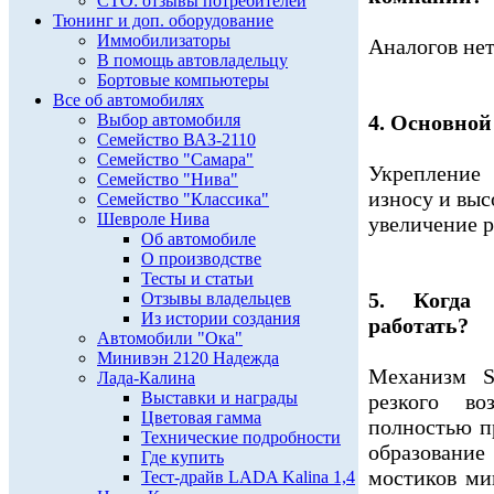
СТО: отзывы потребителей
Тюнинг и доп. оборудование
Иммобилизаторы
Аналогов нет
В помощь автовладельцу
Бортовые компьютеры
Все об автомобилях
Выбор автомобиля
4. Основной
Семейство ВАЗ-2110
Семейство "Самара"
Укрепление
Семейство "Нива"
износу и вы
Семейство "Классика"
Шевроле Нива
увеличение р
Об автомобиле
О производстве
Тесты и статьи
5. Когда 
Отзывы владельцев
Из истории создания
работать?
Автомобили "Ока"
Минивэн 2120 Надежда
Механизм S
Лада-Калина
Выставки и награды
резкого во
Цветовая гамма
полностью п
Технические подробности
образовани
Где купить
мостиков ми
Тест-драйв LADA Kalina 1,4