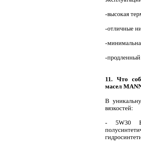
-высокая тер
-отличные н
-минимальная
-продленный
11. Что со
масел MAN
В уникальну
вязкостей:
- 5W30 En
полусинт
гидросинт