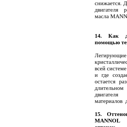
снижается. 
двигателя 
масла MAN
14. Как д
помощью те
Легирующи
кристаллич
всей системе
и где созда
остается ра
длительно
двигателя
материалов 
15. Оттен
MANNOL S