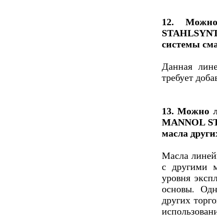
12. Можн
STAHLSYNT
системы см
Данная лин
требует доба
13. Можно 
MANNOL ST
масла друг
Масла лине
с другими м
уровня эксп
основы. Од
других торг
использо