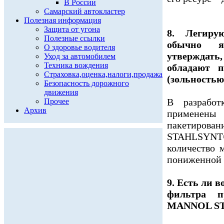
В России
Самарский автокластер
Полезная информация
Защита от угона
8. Легиру
Полезные ссылки
обычно я
О здоровье водителя
утвержда
Уход за автомобилем
Техника вождения
обладают 
Страховка,оценка,налоги,продажа
(зольностью
Безопасность дорожного
движения
В разрабо
Прочее
Архив
применен
пакетиро
STAHLSYNT®
количество 
пониженной 
9. Есть ли 
фильтра п
MANNOL S