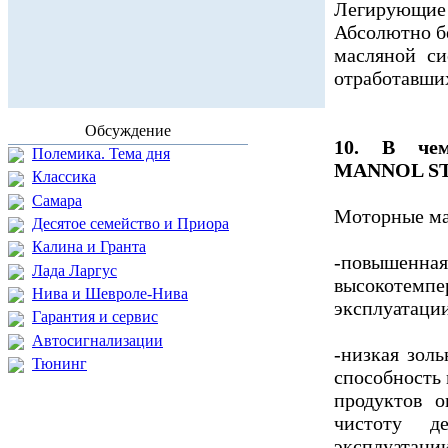
Легирующие 
Абсолютно б
масляной си
отработавших
Обсуждение
10. В чем
Полемика. Тема дня
MANNOL S
Классика
Самара
Моторные м
Десятое семейство и Приора
Калина и Гранта
-повышенн
Лада Ларгус
высокотемпе
Нива и Шевроле-Нива
эксплуатаци
Гарантия и сервис
Автосигнализации
-низкая золь
Тюнинг
способность 
продуктов о
чистоту д
эксплуатаци