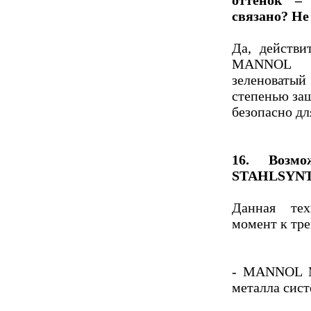
оттенок – 
связано? Не
Да, действи
MANNOL S
зеленоватый
степенью за
безопасно дл
16. Возмо
STAHLSYNT®
Данная тех
момент к тре
- MANNOL 
металла сист