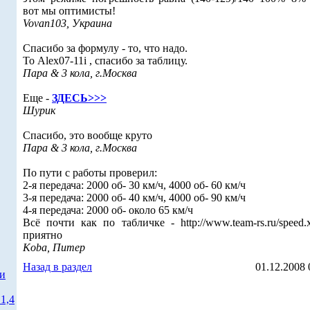
вот мы оптимисты!
Vovan103, Украина
Спасибо за формулу - то, что надо.
То Alex07-11i , спасибо за таблицу.
Пара & 3 кола, г.Москва
Еще -
ЗДЕСЬ>>>
Шурик
Спасибо, это вообще круто
Пара & 3 кола, г.Москва
По пути с работы проверил:
2-я передача: 2000 об- 30 км/ч, 4000 об- 60 км/ч
3-я передача: 2000 об- 40 км/ч, 4000 об- 90 км/ч
4-я передача: 2000 об- около 65 км/ч
Всё почти как по табличке - http://www.team-rs.ru/speed.
приятно
Koba, Питер
Назад в раздел
01.12.2008 
ти
1,4