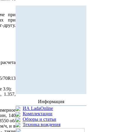
че при
ах при
-другу.
расчета
/70R13
 3.9);
, 1.357,
Информация
ИА LadaOnline
мерное
Комплектации
мин, 140
Обзоры и статьи
3550 об/
Техника вождения
м/ч, и в
- такие