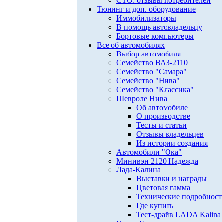
СТО: отзывы потребителей
Тюнинг и доп. оборудование
Иммобилизаторы
В помощь автовладельцу
Бортовые компьютеры
Все об автомобилях
Выбор автомобиля
Семейство ВАЗ-2110
Семейство "Самара"
Семейство "Нива"
Семейство "Классика"
Шевроле Нива
Об автомобиле
О производстве
Тесты и статьи
Отзывы владельцев
Из истории создания
Автомобили "Ока"
Минивэн 2120 Надежда
Лада-Калина
Выставки и награды
Цветовая гамма
Технические подробнос
Где купить
Тест-драйв LADA Kalina 