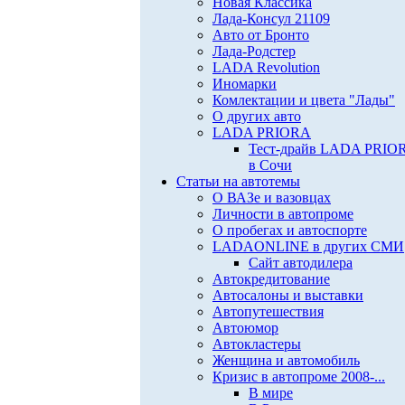
Новая Классика
Лада-Консул 21109
Авто от Бронто
Лада-Родстер
LADA Revolution
Иномарки
Комлектации и цвета "Лады"
О других авто
LADA PRIORA
Тест-драйв LADA PRIO
в Сочи
Статьи на автотемы
О ВАЗе и вазовцах
Личности в автопроме
О пробегах и автоспорте
LADAONLINE в других СМИ
Сайт автодилера
Автокредитование
Автосалоны и выставки
Автопутешествия
Автоюмор
Автокластеры
Женщина и автомобиль
Кризис в автопроме 2008-...
В мире