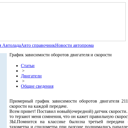
 Автолада
Авто справочник
Новости автопрома
График зависимости оборотов двигателя и скорости
Статьи
>
Двигатели
>
Общие сведения
Примерный график зависимости оборотов двигателя 21
скорости на каждой передаче.
Всем привет! Поставил новый(очередной) датчик скорости.
то терзают меня сомнения, что он кажет правильную скорос
ЗЫ.Помнится на классике было:на третьей передачи 
тахометра и спидометра при разгоне поднимались паралле