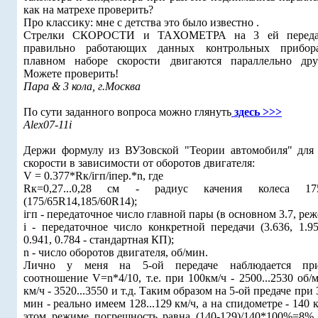
как на матрехе проверить?
Про классику: мне с детства это было известно .
Стрелки СКОРОСТИ и ТАХОМЕТРА на 3 ей переда
правильно работающих данных контрольных прибор
плавном наборе скорости двигаются параллельно друг
Можете проверить!
Пара & 3 кола, г.Москва
По сути заданного вопроса можно глянуть
здесь >>>
Alex07-11i
Держи формулу из ВУЗовской "Теории автомобиля" для 
скорости в зависимости от оборотов двигателя:
V = 0.377*Rк/iгп/iпер.*n, где
Rк=0,27...0,28 см - радиус качения колеса 175
(175/65R14,185/60R14);
iгп - передаточное число главной пары (в основном 3.7, реже
i - передаточное число конкретной передачи (3.636, 1.95
0.941, 0.784 - стандартная КП);
n - число оборотов двигателя, об/мин.
Лично у меня на 5-ой передаче наблюдается при
соотношение V=n*4/10, т.е. при 100км/ч - 2500...2530 об/
км/ч - 3520...3550 и т.д. Таким образом на 5-ой предаче при 
мин - реально имеем 128...129 км/ч, а на спидометре - 140 к
этом режиме погрешность равна (140-129)/140*100%=8% 