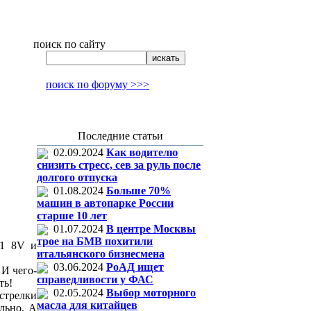
поиск по сайту
поиск по форуму >>>
Последние статьи
02.09.2024
Как водителю
снизить стресс, сев за руль после
долгого отпуска
01.08.2024
Больше 70%
машин в автопарке России
старше 10 лет
01.07.2024
В центре Москвы
трое на БМВ похитили
11 8V и
итальянского бизнесмена
03.06.2024
РоАД ищет
 И чего-
справедливости у ФАС
ть!
02.05.2024
Выбор моторного
стрелки
масла для китайцев
льно. А