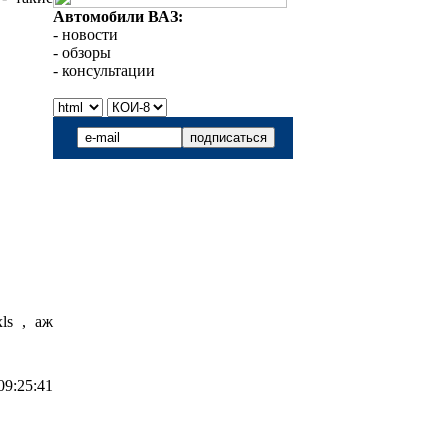
Автомобили ВАЗ:
- новости
- обзоры
- консультации
xls , аж
09:25:41