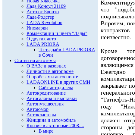
Новая Классика
Комментируя
Лада-Консул 21109
что "подо
Авто от Бронто
подписывало
Лада-Родстер
LADA Revolution
Впрочем, по
Иномарки
контракто
Комлектации и цвета "Лады"
неизвестно.
О других авто
LADA PRIORA
Тест-драйв LADA PRIORA
Кроме то
в Сочи
договорен
Статьи на автотемы
являющимся
О ВАЗе и вазовцах
Ежегодно 
Личности в автопроме
О пробегах и автоспорте
комплектаци
LADAONLINE в других СМИ
закрывает п
Сайт автодилера
генерально
Автокредитование
Автосалоны и выставки
"Татнефть-
Автопутешествия
году "Ниж
Автоюмор
комплектато
Автокластеры
должен отг
Женщина и автомобиль
Кризис в автопроме 2008-...
стороны до
В мире
ценовую п