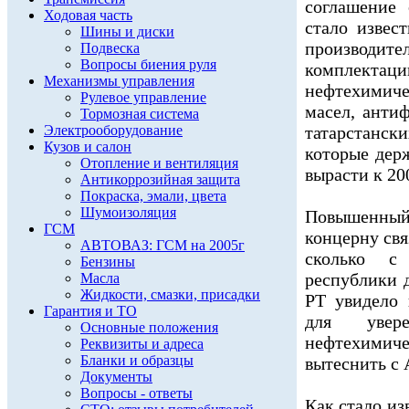
соглашение 
Ходовая часть
стало извес
Шины и диски
производи
Подвеска
Вопросы биения руля
комплекта
Механизмы управления
нефтехимиче
Рулевое управление
масел, анти
Тормозная система
Электрооборудование
татарстанск
Кузов и салон
которые держ
Отопление и вентиляция
вырасти к 20
Антикоррозийная защита
Покраска, эмали, цвета
Шумоизоляция
Повышенный 
ГСМ
концерну свя
АВТОВАЗ: ГСМ на 2005г
сколько с
Бензины
республики д
Масла
Жидкости, смазки, присадки
РТ увидело
Гарантия и ТО
для увере
Основные положения
нефтехимич
Реквизиты и адреса
Бланки и образцы
вытеснить с 
Документы
Вопросы - ответы
Как стало из