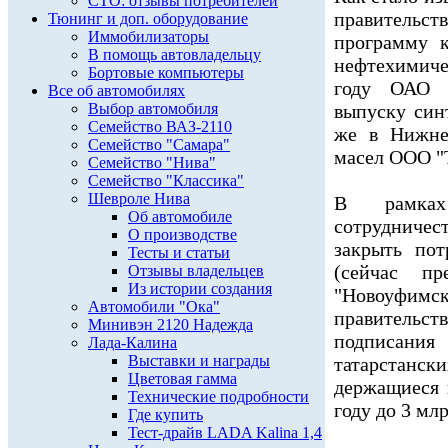
СТО: отзывы потребителей
правитель
Тюнинг и доп. оборудование
Иммобилизаторы
программу 
В помощь автовладельцу
нефтехимиче
Бортовые компьютеры
году ОАО 
Все об автомобилях
Выбор автомобиля
выпуску син
Семейство ВАЗ-2110
же в Нижнек
Семейство "Самара"
масел ООО "
Семейство "Нива"
Семейство "Классика"
Шевроле Нива
В рамках
Об автомобиле
сотрудниче
О производстве
закрыть по
Тесты и статьи
(сейчас п
Отзывы владельцев
Из истории создания
"Новоуфи
Автомобили "Ока"
правительс
Минивэн 2120 Надежда
подписани
Лада-Калина
Выставки и награды
татарстан
Цветовая гамма
держащиеся 
Технические подробности
году до 3 млр
Где купить
Тест-драйв LADA Kalina 1,4