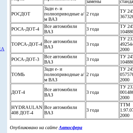
замены
станд
Задн е- и
ТУ 24
РОСДОТ
полноприводные а/
2 года
36732
м ВАЗ
Все автомобили
ТУ 24
РОСА-ДОТ-4
3 года
ВАЗ
10488
ТУ 23
Все автомобили
ТОРСА-ДОТ-4
3 года
49254
ВАЗ
RA
2000
Все автомобили
ТУ 24
РОСА-ДОТ-3
3 года
ВАЗ
10488
Задн е- и
ТУ 24
ТОМЬ
полноприводные а/
2 года
05757
м ВАЗ
2000
ТУ 23
Все автомобили
ДОТ-4
3 года
00148
ВАЗ
2000
ТТМ
HYDRAULAN
Все автомобили
3 года
1.97.0
408 ДОТ-4
ВАЗ
2000
Опубликовано на сайте
Автосфера