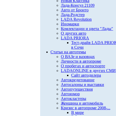
Новая Классика
Лада-Консул 21109
Авто от Бронто
Лада-Родстер
LADA Revolution
Иномарки
Комлектации и цвета "Лады"
О других авто
LADA PRIORA
Тест-драйв LADA PRIO
в Сочи
Статьи на автотемы
О ВАЗе и вазовцах
Личности в автопроме
О пробегах и автоспорте
LADAONLINE в других СМИ
Сайт автодилера
Автокредитование
Автосалоны и выставки
Автопутешествия
Автоюмор
Автокластеры
Женщина и автомобиль
Кризис в автопроме 2008-...
В мире