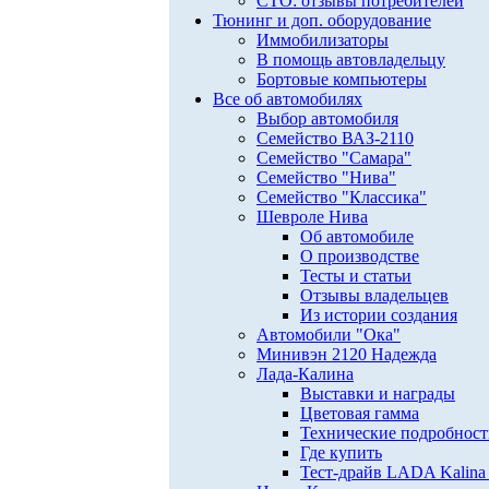
СТО: отзывы потребителей
Тюнинг и доп. оборудование
Иммобилизаторы
В помощь автовладельцу
Бортовые компьютеры
Все об автомобилях
Выбор автомобиля
Семейство ВАЗ-2110
Семейство "Самара"
Семейство "Нива"
Семейство "Классика"
Шевроле Нива
Об автомобиле
О производстве
Тесты и статьи
Отзывы владельцев
Из истории создания
Автомобили "Ока"
Минивэн 2120 Надежда
Лада-Калина
Выставки и награды
Цветовая гамма
Технические подробнос
Где купить
Тест-драйв LADA Kalina 