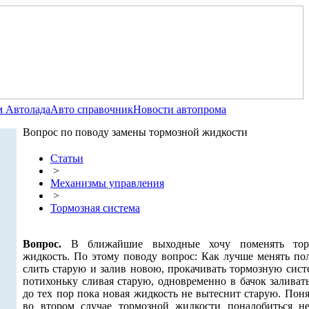
 Автолада
Авто справочник
Новости автопрома
Вопрос по поводу замены тормозной жидкости
Статьи
>
Механизмы управления
>
Тормозная система
Вопрос.
В ближайшие выходные хочу поменять тор
жидкость. По этому поводу вопрос: Как лучше менять по
слить старую и залив новою, прокачивать тормозную сист
потихоньку сливая старую, одновременно в бачок заливат
до тех пор пока новая жидкость не вытеснит старую. Пон
во втором случае тормозной жидкости понадобиться не