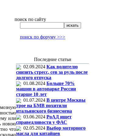
поиск по сайту
поиск по форуму >>>
Последние статьи
02.09.2024
Как водителю
снизить стресс, сев за руль после
долгого отпуска
01.08.2024
Больше 70%
машин в автопарке России
старше 10 лет
01.07.2024
В центре Москвы
трое на БМВ похитили
мозную
итальянского бизнесмена
лностью
03.06.2024
РоАД ищет
ему или
справедливости у ФАС
ь новою
02.05.2024
Выбор моторного
ятно что
масла для китайцев
сколько