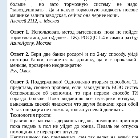
больше , но зато тормозную систему не надо
"завоздушивать". Да и какую тормозную жидкость посовет
машинке залита заводская, сейчас она чернее ночи.
Алексей 2112, г. Москва
Ответ 1.
Использовать метод вытеснения, пока не пойдет
тормозная жидкость(далее - ТЖ). РОСДОТ-4 в самый раз буд
AzureAgony, Москва
Ответ 2.
Бери две банки росдот4 и по 2-му способу, уйдё
полторы банки, останется на доливку, да и с прокачкой
меньше, проверено неоднократно
Psv, Омск
Ответ 3.
Поддерживаю! Однозначно вторым способом. Ты
представь, сколько проблем, если завоздушить ВСЮ систе
беспокоишься об экономии, то при первом способе Т
гораздо больше. Пока выдавишь все пузырьки воздуха, 
выкачаешь свежей жидкости что двумя банками хрен обой
А так операция не сложная, только успевай доливать.
Технология проста:
Правильно: накачал - держишь педаль, помощник приоткр
пока педаль в пол не уйдет до конца. Педаль не отпуска
помощник не перекроет штуцер.
Неправильно: (но применимо, сам так делал на ауди): п