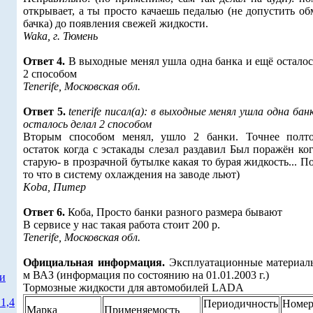
открывает, а ты просто качаешь педалью (не допустить о
бачка) до появления свежей жидкости.
Waka, г. Тюмень
Ответ 4.
В выходные менял ушла одна банка и ещё осталос
2 способом
Tenerife, Московская обл.
Ответ 5.
tenerife писал(а): в выходные менял ушла одна бан
осталось делал 2 способом
Вторым способом менял, ушло 2 банки. Точнее полт
остаток когда с эстакады слезал раздавил Был поражён ко
старую- в прозрачной бутылке какая то бурая жидкость... П
то что в систему охлаждения на заводе льют)
Koba, Питер
Ответ 6.
Коба, Просто банки разного размера бывают
В сервисе у нас такая работа стоит 200 р.
Tenerife, Московская обл.
Официальная информация.
Эксплуатационные материалы
м ВАЗ (информация по состоянию на 01.01.2003 г.)
ти
Тормозные жидкости для автомобилей LADA
1,4
Периодичность
Номе
Марка
Применяемость