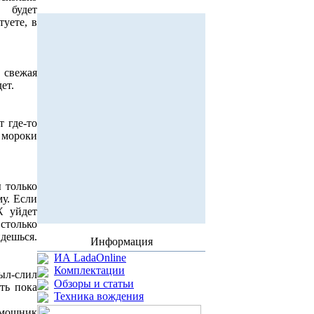
 будет
уете, в
 свежая
ет.
т где-то
 мороки
 только
му. Если
Ж уйдет
столько
дешься.
Информация
ИА LadaOnline
Комплектации
ыл-слил
Обзоры и статьи
ть пока
Техника вождения
омощник