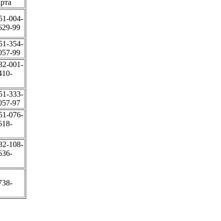
арта
51-004-
629-99
51-354-
057-99
32-001-
410-
51-333-
057-97
51-076-
618-
32-108-
636-
738-