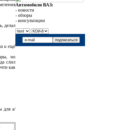
бмеления
Автомобили ВАЗ:
- новости
- обзоры
- консультации
ь, делал
ка и ещё
оры, но
гда слил
очти как
 для а/
р