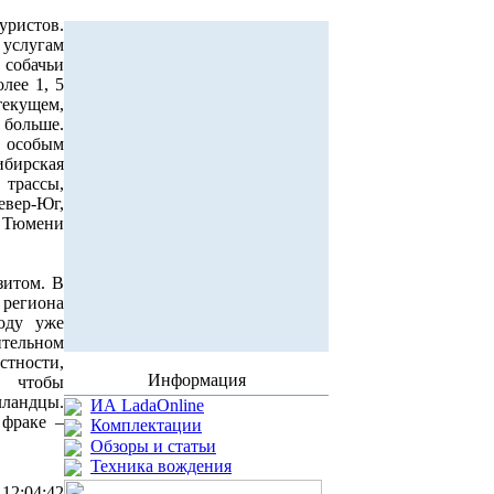
уристов.
 услугам
 собачьи
лее 1, 5
текущем,
больше.
 особым
бирская
трассы,
вер-Юг,
 Тюмени
зитом. В
 региона
году уже
ительном
стности,
Информация
о чтобы
лландцы.
ИА LadaOnline
 фраке –
Комплектации
Обзоры и статьи
Техника вождения
 12:04:42