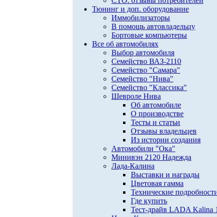
СТО: отзывы потребителей
Тюнинг и доп. оборудование
Иммобилизаторы
В помощь автовладельцу
Бортовые компьютеры
Все об автомобилях
Выбор автомобиля
Семейство ВАЗ-2110
Семейство "Самара"
Семейство "Нива"
Семейство "Классика"
Шевроле Нива
Об автомобиле
О производстве
Тесты и статьи
Отзывы владельцев
Из истории создания
Автомобили "Ока"
Минивэн 2120 Надежда
Лада-Калина
Выставки и награды
Цветовая гамма
Технические подробност
Где купить
Тест-драйв LADA Kalina 