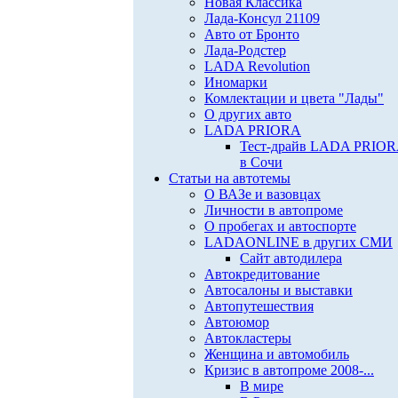
Новая Классика
Лада-Консул 21109
Авто от Бронто
Лада-Родстер
LADA Revolution
Иномарки
Комлектации и цвета "Лады"
О других авто
LADA PRIORA
Тест-драйв LADA PRIO
в Сочи
Статьи на автотемы
О ВАЗе и вазовцах
Личности в автопроме
О пробегах и автоспорте
LADAONLINE в других СМИ
Сайт автодилера
Автокредитование
Автосалоны и выставки
Автопутешествия
Автоюмор
Автокластеры
Женщина и автомобиль
Кризис в автопроме 2008-...
В мире