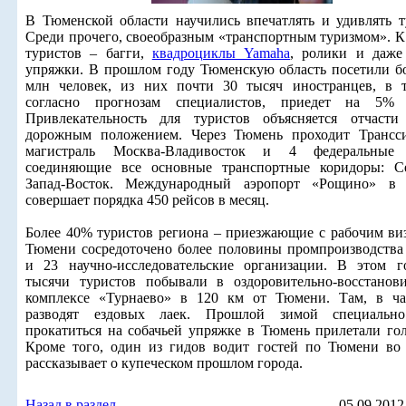
В Тюменской области научились впечатлять и удивлять т
Среди прочего, своеобразным «транспортным туризмом». К
туристов – багги,
квадроциклы Yamaha
, ролики и даже
упряжки. В прошлом году Тюменскую область посетили бо
млн человек, из них почти 30 тысяч иностранцев, в 
согласно прогнозам специалистов, приедет на 5% 
Привлекательность для туристов объясняется отчасти
дорожным положением. Через Тюмень проходит Трансси
магистраль Москва-Владивосток и 4 федеральные 
соединяющие все основные транспортные коридоры: Се
Запад-Восток. Международный аэропорт «Рощино» в
совершает порядка 450 рейсов в месяц.
Более 40% туристов региона – приезжающие с рабочим ви
Тюмени сосредоточено более половины промпроизводства
и 23 научно-исследовательские организации. В этом 
тысячи туристов побывали в оздоровительно-восстанов
комплексе «Турнаево» в 120 км от Тюмени. Там, в ча
разводят ездовых лаек. Прошлой зимой специальн
прокатиться на собачьей упряжке в Тюмень прилетали го
Кроме того, один из гидов водит гостей по Тюмени во
рассказывает о купеческом прошлом города.
Назад в раздел
05.09.2012