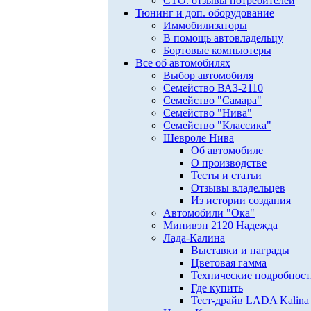
СТО: отзывы потребителей
Тюнинг и доп. оборудование
Иммобилизаторы
В помощь автовладельцу
Бортовые компьютеры
Все об автомобилях
Выбор автомобиля
Семейство ВАЗ-2110
Семейство "Самара"
Семейство "Нива"
Семейство "Классика"
Шевроле Нива
Об автомобиле
О производстве
Тесты и статьи
Отзывы владельцев
Из истории создания
Автомобили "Ока"
Минивэн 2120 Надежда
Лада-Калина
Выставки и награды
Цветовая гамма
Технические подробнос
Где купить
Тест-драйв LADA Kalina 