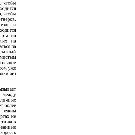
у, чтобы
ходится
о, чтобы
ртнеров,
 езды и
ходится
орта на
омых на
аться за
опытный
емистым
ольшие
етом уже
здки без
ызывает
 между
зличные
ет более
ь режим
ртах не
стников
ованные
скорость