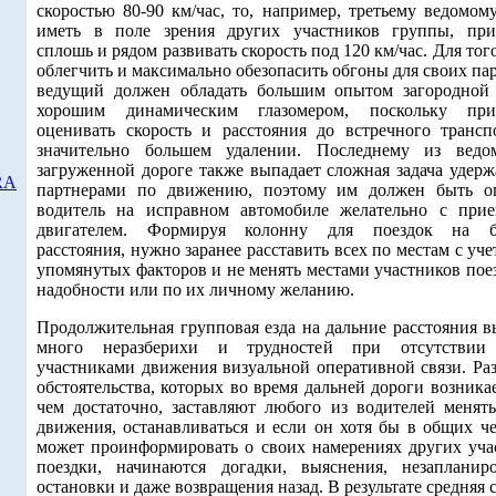
скоростью 80-90 км/час, то, например, третьему ведомом
иметь в поле зрения других участников группы, при
сплошь и рядом развивать скорость под 120 км/час. Для тог
облегчить и максимально обезопасить обгоны для своих па
ведущий должен обладать большим опытом загородной
хорошим динамическим глазомером, поскольку при
оценивать скорость и расстояния до встречного трансп
значительно большем удалении. Последнему из вед
загруженной дороге также выпадает сложная задача удерж
RA
партнерами по движению, поэтому им должен быть 
водитель на исправном автомобиле желательно с при
двигателем. Формируя колонну для поездок на б
расстояния, нужно заранее расставить всех по местам с уч
упомянутых факторов и не менять местами участников пое
надобности или по их личному желанию.
Продолжительная групповая езда на дальние расстояния в
много неразберихи и трудностей при отсутствии
участниками движения визуальной оперативной связи. Ра
обстоятельства, которых во время дальней дороги возника
чем достаточно, заставляют любого из водителей менят
движения, останавливаться и если он хотя бы в общих че
может проинформировать о своих намерениях других уча
поездки, начинаются догадки, выяснения, незапланир
остановки и даже возвращения назад. В результате средняя 