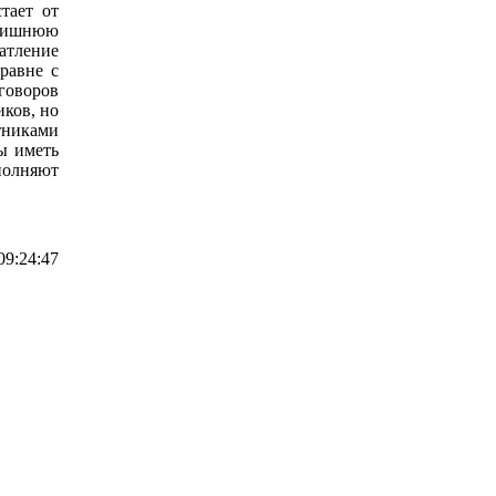
тает от
злишнюю
чатление
равне с
говоров
иков, но
тниками
ы иметь
полняют
09:24:47