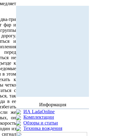
медляет
 два-три
т фар и
 группы
дорогу.
яться и
опления
в перед
ться не
ъезде к
ведомые
и в этом
ехать к
бы четко
аться с
ся, так
да в ее
Информация
избегать
ИА LadaOnline
Если же
Комплектации
мых, он
Обзоры и статьи
корость
Техника вождения
 один из
 сигнал