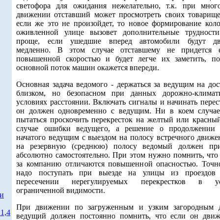
светофора для ожидания нежелательно, т.к. при мног
движении отставший может просмотреть своих товарище
если же это не произойдет, то новое формирование кол
оживленной улице вызовет дополнительные трудности
проще, если ушедшие вперед автомобили будут дв
медленно. В этом случае отставшему не придется 
повышенной скоростью и будет легче их заметить, по
основной поток машин окажется впереди.
Основная задача ведомого - держаться за ведущим на дос
близком, но безопасном при данных дорожно-климат
условиях расстоянии. Включать сигналы и начинать перес
он должен одновременно с ведущим. Ни в коем случае
пытаться проскочить перекресток на желтый или красный
случае ошибки ведущего, а решение о продолжении 
начатого ведущим с выездом на полосу встречного движе
на резервную (среднюю) полосу ведомый должен пр
абсолютно самостоятельно. При этом нужно помнить, что
за компанию отличаются повышенной опасностью. Точн
надо поступать при выезде на улицы из проездов
пересечении нерегулируемых перекрестков в ус
ограниченной видимости.
ти
При движении по загруженным и узким загородным 
1,4
ведущий должен постоянно помнить, что если он движ