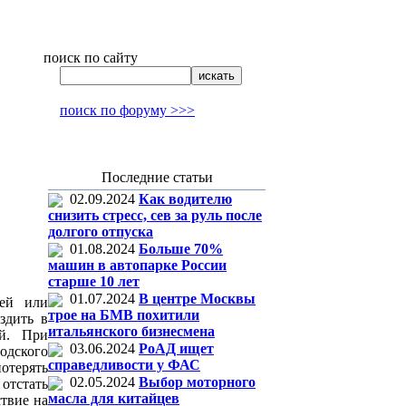
поиск по сайту
поиск по форуму >>>
Последние статьи
02.09.2024
Как водителю
снизить стресс, сев за руль после
долгого отпуска
01.08.2024
Больше 70%
машин в автопарке России
старше 10 лет
01.07.2024
В центре Москвы
зей или
трое на БМВ похитили
здить в
итальянского бизнесмена
ей. При
03.06.2024
РоАД ищет
одского
справедливости у ФАС
отерять
02.05.2024
Выбор моторного
 отстать
масла для китайцев
ствие на