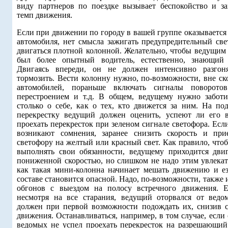
виду партнеров по поездке вызывает беспокойство и за
темп движения.
Если при движении по городу в вашей группе оказывается
автомобиля, нет смысла зажигать предупредительный све
двигаться плотной колонной. Желательно, чтобы ведущим
был более опытный водитель, естественно, знающий 
Двигаясь впереди, он не должен интенсивно разгон
тормозить. Вести колонну нужно, по-возможности, вне ск
автомобилей, пораньше включать сигналы поворото
перестроением и т.д. В общем, ведущему нужно заботи
столько о себе, как о тех, кто движется за ним. На под
перекрестку ведущий должен оценить, успеют ли его 
проехать перекресток при зеленом сигнале светофора. Есл
возникают сомнения, заранее снизить скорость и при
светофору на желтый или красный свет. Как правило, что
выполнять свои обязанности, ведущему приходится двиг
пониженной скоростью, но слишком не надо этим увлекать
как такая мини-колонна начинает мешать движению и ез
составе становится опасной. Надо, по-возможности, также 
обгонов с выездом на полосу встречного движения. 
несмотря на все старания, ведущий оторвался от ведо
должен при первой возможности подождать их, снизив с
движения. Останавливаться, например, в том случае, если
ведомых не успел проехать перекресток на разрешающий