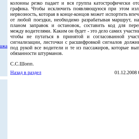
колонны резко падает и вся группа катострофически отс
графика. Чтобы исключить появляющуюся при этом и
нервозность, которая в конце-концов может испортить впе
от любой поездки, необходимо разрабатывая маршрут, на
планом заправок и остановок, составить код для пере
между водителями. Каким он будет - это дело самих участн
чтобы не путаться в принятой и согласованной учас
сигнализации, листочки с расшифровкой сигналов должн
дажа
под рукой все водители и те из пассажиров, которые вы
обязанности штурманов.
С.С.Шопп.
Назад в раздел
01.12.2008 