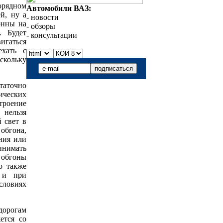
орядном
Автомобили ВАЗ:
й, ну а
- новости
онны на
- обзоры
. Будет
- консультации
игаться
ехать с
скольку
таточно
ических
троение
 нельзя
 свет в
обгона,
ния или
инимать
 обгоны
о также
 и при
ловиях
дорогам
ется со