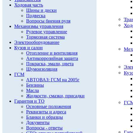
Ходовая часть
Шины и диски
Подвеска
Тра
Вопросы биения руля
Ход
Механизмы управления
Рулевое управление
Тормозная система
Электрооборудование
Кузов и салон
Мех
Отопление и вентиляция
Антикоррозийная защита
Покраска, эмали, цвета
Эле
Шумоизоляция
Куз
ГСМ
АВТОВАЗ: ГСМ на 2005г
Бензины
Масла
Жидкости, смазки, присадки
Гарантия и ТО
ГС
Основные положения
Реквизиты и адреса
Бланки и образцы
Документы
Вопросы - ответы
Гар