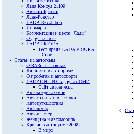
Новая Классика
Лада-Консул 21109
Авто от Бронто
Лада-Родстер
LADA Revolution
Иномарки
Комлектации и цвета "Лады"
О других авто
LADA PRIORA
Тест-драйв LADA PRIORA
в Сочи
Статьи на автотемы
О ВАЗе и вазовцах
Личности в автопроме
О пробегах и автоспорте
LADAONLINE в других СМИ
Сайт автодилера
Автокредитование
Автосалоны и выставки
Автопутешествия
Автоюмор
Ста
Автокластеры
Женщина и автомобиль
Кризис в автопроме 2008-...
В мире