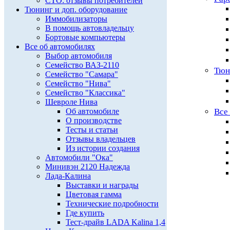
СТО: отзывы потребителей
Тюнинг и доп. оборудование
Иммобилизаторы
В помощь автовладельцу
Бортовые компьютеры
Все об автомобилях
Выбор автомобиля
Семейство ВАЗ-2110
Тюн
Семейство "Самара"
Семейство "Нива"
Семейство "Классика"
Шевроле Нива
Об автомобиле
Все
О производстве
Тесты и статьи
Отзывы владельцев
Из истории создания
Автомобили "Ока"
Минивэн 2120 Надежда
Лада-Калина
Выставки и награды
Цветовая гамма
Технические подробности
Где купить
Тест-драйв LADA Kalina 1,4