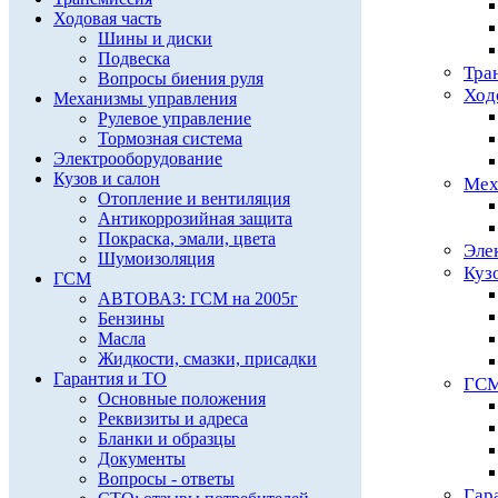
Ходовая часть
Шины и диски
Подвеска
Тра
Вопросы биения руля
Ход
Механизмы управления
Рулевое управление
Тормозная система
Электрооборудование
Кузов и салон
Мех
Отопление и вентиляция
Антикоррозийная защита
Покраска, эмали, цвета
Эле
Шумоизоляция
Куз
ГСМ
АВТОВАЗ: ГСМ на 2005г
Бензины
Масла
Жидкости, смазки, присадки
Гарантия и ТО
ГС
Основные положения
Реквизиты и адреса
Бланки и образцы
Документы
Вопросы - ответы
Гар