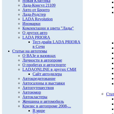
Новая Классика
Лада-Консул 21109
Авто от Бронто
Лада-Родстер
LADA Revolution
Иномарки
Комлектации и цвета "Лады"
О других авто
LADA PRIORA
Тест-драйв LADA PRIORA
в Сочи
Статьи на автотемы
О ВАЗе и вазовцах
Личности в автопроме
О пробегах и автоспорте
LADAONLINE в других СМИ
Сайт автодилера
Автокредитование
Автосалоны и выставки
Автопутешествия
Автоюмор
Ста
Автокластеры
Женщина и автомобиль
Кризис в автопроме 2008-...
В мире