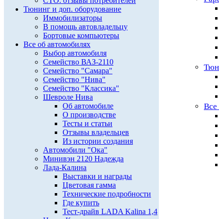
СТО: отзывы потребителей
Тюнинг и доп. оборудование
Иммобилизаторы
В помощь автовладельцу
Бортовые компьютеры
Все об автомобилях
Выбор автомобиля
Семейство ВАЗ-2110
Тюн
Семейство "Самара"
Семейство "Нива"
Семейство "Классика"
Шевроле Нива
Об автомобиле
Все
О производстве
Тесты и статьи
Отзывы владельцев
Из истории создания
Автомобили "Ока"
Минивэн 2120 Надежда
Лада-Калина
Выставки и награды
Цветовая гамма
Технические подробности
Где купить
Тест-драйв LADA Kalina 1,4