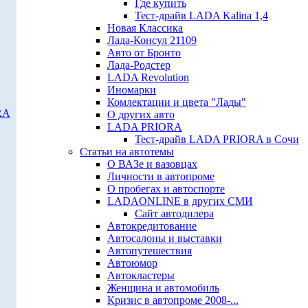
Где купить
Тест-драйв LADA Kalina 1,4
Новая Классика
Лада-Консул 21109
Авто от Бронто
Лада-Родстер
LADA Revolution
Иномарки
Комлектации и цвета "Лады"
RA
О других авто
LADA PRIORA
Тест-драйв LADA PRIORA в Сочи
Статьи на автотемы
О ВАЗе и вазовцах
Личности в автопроме
О пробегах и автоспорте
LADAONLINE в других СМИ
Сайт автодилера
Автокредитование
Автосалоны и выставки
Автопутешествия
Автоюмор
Автокластеры
Женщина и автомобиль
Кризис в автопроме 2008-...