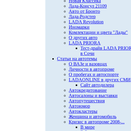
Новая Классика
Лада-Консул 21109
Авто от Бронто
Лада-Родстер
LADA Revolution
Иномарки
Комлектации и цвета "Лады"
О других авто
LADA PRIORA
Тест-драйв LADA PRIO
в Сочи
Статьи на автотемы
О ВАЗе и вазовцах
Личности в автопроме
О пробегах и автоспорте
LADAONLINE в других СМИ
Сайт автодилера
Автокредитование
Автосалоны и выставки
Автопутешествия
Автоюмор
Автокластеры
Женщина и автомобиль
Кризис в автопроме 2008-...
В мире