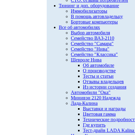
СТО: отзывы потребителей
Тюнинг и доп. оборудование
Иммобилизаторы
В помощь автовладельцу
Бортовые компьютеры
Все об автомобилях
Выбор автомобиля
Семейство ВАЗ-2110
Семейство "Самара"
Семейство "Нива"
Семейство "Классика"
Шевроле Нива
Об автомобиле
О производстве
Тесты и статьи
Отзывы владельцев
Из истории создания
Автомобили "Ока"
Минивэн 2120 Надежда
Лада-Калина
Выставки и награды
Цветовая гамма
Технические подробнос
Где купить
Тест-драйв LADA Kalina 